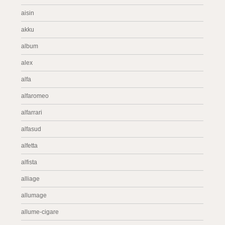
aisin
akku
album
alex
alfa
alfaromeo
alfarrari
alfasud
alfetta
alfista
alliage
allumage
allume-cigare