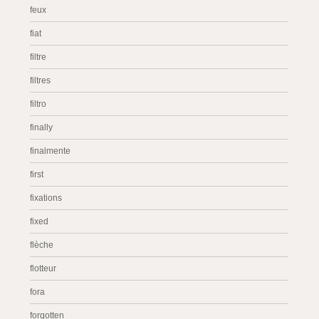
feux
fiat
filtre
filtres
filtro
finally
finalmente
first
fixations
fixed
flèche
flotteur
fora
forgotten