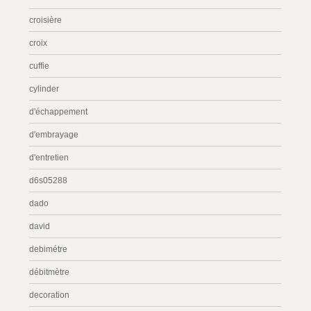
croisière
croix
cuffie
cylinder
d'échappement
d'embrayage
d'entretien
d6s05288
dado
david
debimétre
débitmètre
decoration