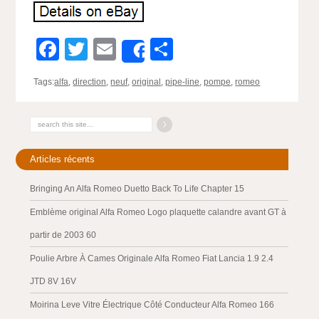
Facebook
Twitter
Email
Partager
Share
Tags:
alfa
,
direction
,
neuf
,
original
,
pipe-line
,
pompe
,
romeo
Articles récents
Bringing An Alfa Romeo Duetto Back To Life Chapter 15
Emblème original Alfa Romeo Logo plaquette calandre avant GT à
partir de 2003 60
Poulie Arbre À Cames Originale Alfa Romeo Fiat Lancia 1.9 2.4
JTD 8V 16V
Moirina Leve Vitre Électrique Côté Conducteur Alfa Romeo 166