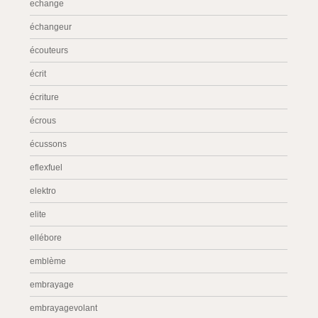
echange
échangeur
écouteurs
écrit
écriture
écrous
écussons
eflexfuel
elektro
elite
ellébore
emblème
embrayage
embrayagevolant