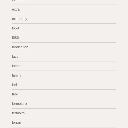
extérieur
extra
extremely
f650
f686
fabrication
face
factor
family
fari
febi
fermeture
fermoirs
ferrari