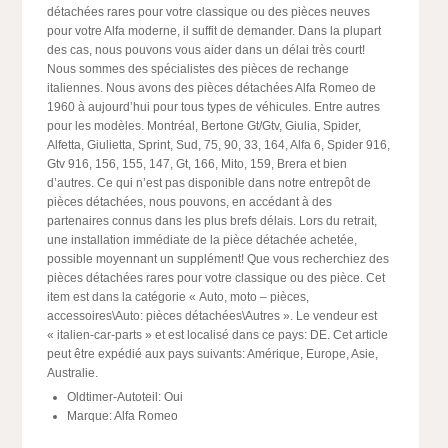
détachées rares pour votre classique ou des pièces neuves
pour votre Alfa moderne, il suffit de demander. Dans la plupart
des cas, nous pouvons vous aider dans un délai très court!
Nous sommes des spécialistes des pièces de rechange
italiennes. Nous avons des pièces détachées Alfa Romeo de
1960 à aujourd’hui pour tous types de véhicules. Entre autres
pour les modèles. Montréal, Bertone Gt/Gtv, Giulia, Spider,
Alfetta, Giulietta, Sprint, Sud, 75, 90, 33, 164, Alfa 6, Spider 916,
Gtv 916, 156, 155, 147, Gt, 166, Mito, 159, Brera et bien
d’autres. Ce qui n’est pas disponible dans notre entrepôt de
pièces détachées, nous pouvons, en accédant à des
partenaires connus dans les plus brefs délais. Lors du retrait,
une installation immédiate de la pièce détachée achetée,
possible moyennant un supplément! Que vous recherchiez des
pièces détachées rares pour votre classique ou des pièce. Cet
item est dans la catégorie « Auto, moto – pièces,
accessoires\Auto: pièces détachées\Autres ». Le vendeur est
« italien-car-parts » et est localisé dans ce pays: DE. Cet article
peut être expédié aux pays suivants: Amérique, Europe, Asie,
Australie.
Oldtimer-Autoteil: Oui
Marque: Alfa Romeo