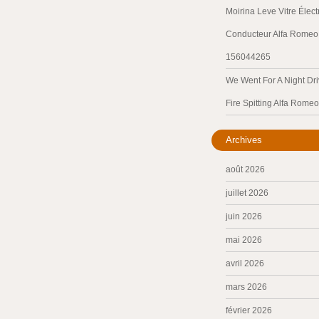
Moirina Leve Vitre Élec
Conducteur Alfa Romeo 
156044265
We Went For A Night Dri
Fire Spitting Alfa Romeo
Archives
août 2026
juillet 2026
juin 2026
mai 2026
avril 2026
mars 2026
février 2026