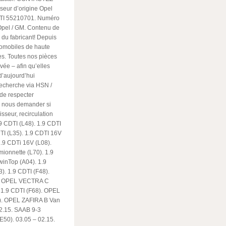
ur d’origine Opel
TI 55210701. Numéro
 Opel / GM. Contenu de
l du fabricant! Depuis
utomobiles de haute
s. Toutes nos pièces
vée – afin qu’elles
d’aujourd’hui
recherche via HSN /
 de respecter
de nous demander si
sseur, recirculation
 CDTI (L48). 1.9 CDTI
I (L35). 1.9 CDTI 16V
.9 CDTi 16V (L08).
ionnette (L70). 1.9
inTop (A04). 1.9
. 1.9 CDTI (F48).
ne OPEL VECTRA C
 1.9 CDTI (F68). OPEL
). OPEL ZAFIRA B Van
02.15. SAAB 9-3
E50). 03.05 – 02.15.