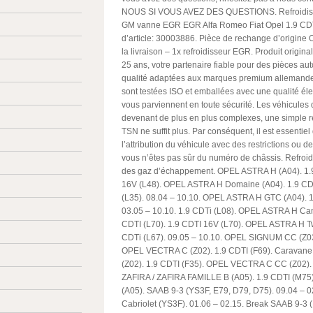
NOUS SI VOUS AVEZ DES QUESTIONS. Refroidisse
GM vanne EGR EGR Alfa Romeo Fiat Opel 1.9 CD
d’article: 30003886. Pièce de rechange d’origine
la livraison – 1x refroidisseur EGR. Produit origina
25 ans, votre partenaire fiable pour des pièces a
qualité adaptées aux marques premium allemande
sont testées ISO et emballées avec une qualité éle
vous parviennent en toute sécurité. Les véhicules 
devenant de plus en plus complexes, une simple 
TSN ne suffit plus. Par conséquent, il est essentiel
l’attribution du véhicule avec des restrictions ou 
vous n’êtes pas sûr du numéro de châssis. Refroidi
des gaz d’échappement. OPEL ASTRA H (A04). 1.9
16V (L48). OPEL ASTRA H Domaine (A04). 1.9 CDT
(L35). 08.04 – 10.10. OPEL ASTRA H GTC (A04). 1
03.05 – 10.10. 1.9 CDTi (L08). OPEL ASTRA H Cam
CDTI (L70). 1.9 CDTI 16V (L70). OPEL ASTRA H Tw
CDTi (L67). 09.05 – 10.10. OPEL SIGNUM CC (Z03)
OPEL VECTRA C (Z02). 1.9 CDTI (F69). Carava
(Z02). 1.9 CDTI (F35). OPEL VECTRA C CC (Z02).
ZAFIRA / ZAFIRA FAMILLE B (A05). 1.9 CDTI (M75
(A05). SAAB 9-3 (YS3F, E79, D79, D75). 09.04 – 
Cabriolet (YS3F). 01.06 – 02.15. Break SAAB 9-3 (