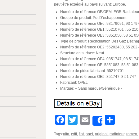
peut être expédié au pays suivant: Europe.
Numéro de référence OE/OEM: EGR Radiateur
Groupe de produit: Pot D’echappement
Numéro de référence OE6: 93179091, 93 179
Numéro de référence OE1: 55210701 , 55 210
Numéro de référence OE3: 5851050, 58 51 05
Type de produit: Recirculation Des Gaz Décha
Numéro de référence OE2: 55202430, 55 202
Structure en surface: Neuf
Numéro de référence OE4: 0851747, 08 51 74
Numéro de référence OE: 5851083, 58 51 083
Numéro de pièce fabricant: 55210701
Numéro de référence OE5: 851747, 8 51 747
Fabricant: OPEL
Marque: – Sans marque/Générique -
Facebook
Twitter
Email
Parta
Share
Tags:
alfa
,
cdti
,
fiat
,
opel
,
original
,
radiateur
,
romeo
,