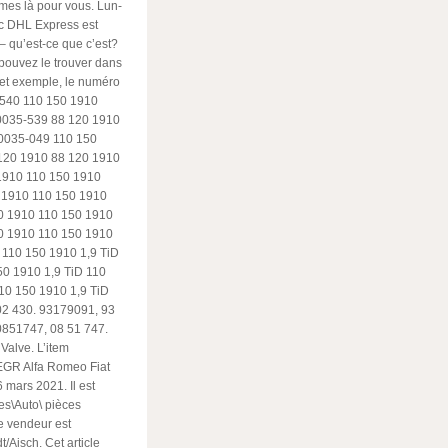
es là pour vous. Lun-
c DHL Express est
 qu’est-ce que c’est?
pouvez le trouver dans
cet exemple, le numéro
-540 110 150 1910
0035-539 88 120 1910
0035-049 110 150
120 1910 88 120 1910
1910 110 150 1910
 1910 110 150 1910
0 1910 110 150 1910
0 1910 110 150 1910
 110 150 1910 1,9 TiD
50 1910 1,9 TiD 110
10 150 1910 1,9 TiD
02 430. 93179091, 93
0851747, 08 51 747.
Valve. L’item
EGR Alfa Romeo Fiat
 mars 2021. Il est
es\Auto\ pièces
 vendeur est
/Aisch. Cet article