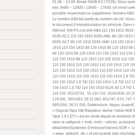
01.06 – 12.09. Break SAAB 9-5 (YS3E). Nous somm
ven: 8h00 – 12h00 / 13h00 – 17h00. Un envoi ave
possible moyennant un supplément. Numéro KBA –
Le numéro KBA fait partie du numéro de clé; Vous 
le document d’immatriculation du véhicule. Dans 
KBA est. KW PS ccm Info KBA 110 150 1910 0035
0035-ACZ 110 150 1910 0035-AML 88 120 1910 
0035-ACY 88 120 1910 0035-AMK 110 150 1910 
1910 110 150 1910 88 120 1910 88 120 1910 88 
88 120 1910 88 120 1910 110 150 1910 110 150 
110 150 1910 88 120 1910 110 150 1910 110 150
110 150 1910 110 150 1910 110 150 1910 110 15
110 150 1910 110 150 1910 110 150 1910 110 15
110 150 1910 110 150 1910 110 150 1910 1,9 TiD
110 150 1910 1,9 TiD 110 150 1910 1,9 TiD 110 1
150 1910 1,9 TiD 110 150 1910 9116-JO 1,9 TiD 1
110 150. 55210701 , 55 210 701. 55202430, 55 2
179 091. 5851083, 58 51 083. 851747, 8 51 747. 
5851050, 58 51 050. Elektronisch, Abgas, Auspuff, 
« Original Opel GM Radiateur Vanne / Valve AGR 
Opel 1.9 CDTI » est en vente depuis le vendredi 26
dans la catégorie « Auto, moto – pièces, accessoir
détachées\Systèmes d’émission\Vannes EGR ». Le
« www_aleks24_de » et est localisé à/en Höchstadt