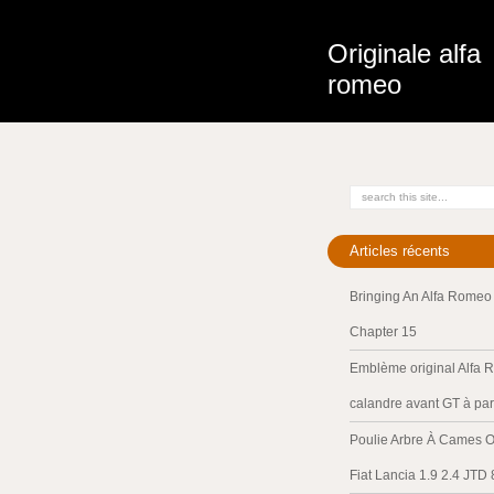
Originale alfa
romeo
Articles récents
Bringing An Alfa Romeo 
Chapter 15
Emblème original Alfa 
calandre avant GT à par
Poulie Arbre À Cames O
Fiat Lancia 1.9 2.4 JTD