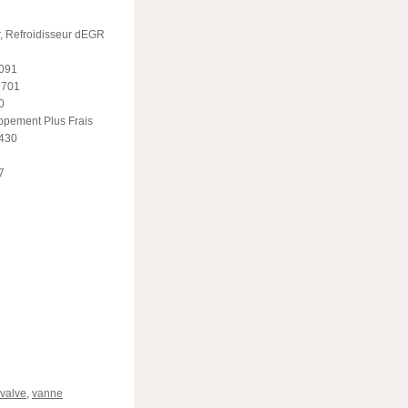
, Refroidisseur dEGR
 091
 701
0
ppement Plus Frais
 430
7
ger
valve
,
vanne