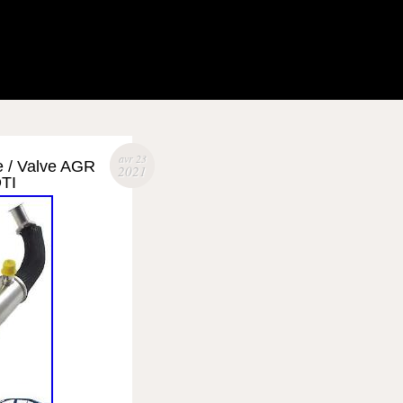
avr 23
e / Valve AGR
2021
DTI