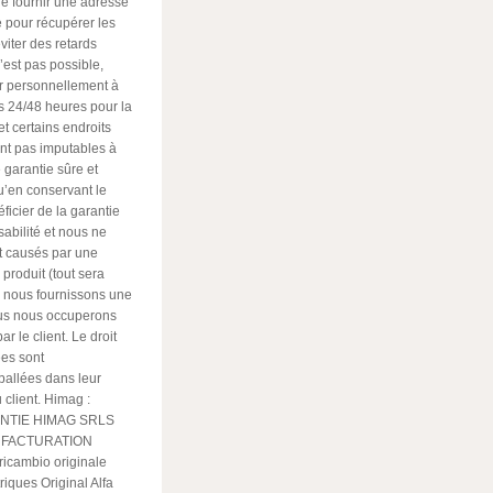
t de fournir une adresse
e pour récupérer les
viter des retards
n’est pas possible,
er personnellement à
es 24/48 heures pour la
 et certains endroits
sont pas imputables à
 garantie sûre et
qu’en conservant le
éficier de la garantie
abilité et nous ne
t causés par une
 produit (tout sera
s nous fournissons une
ous nous occuperons
r le client. Le droit
ées sont
allées dans leur
 client. Himag :
NTIE HIMAG SRLS
n FACTURATION
icambio originale
iques Original Alfa