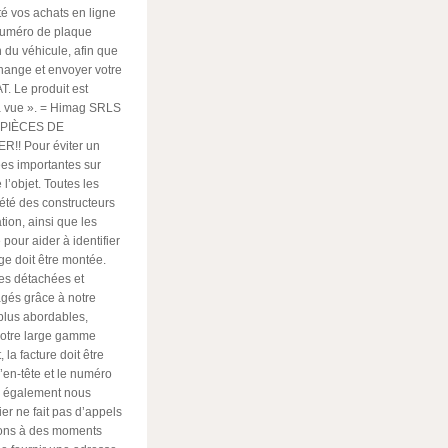
té vos achats en ligne
 numéro de plaque
 du véhicule, afin que
change et envoyer votre
. Le produit est
 à vue ». = Himag SRLS
S PIÈCES DE
! Pour éviter un
es importantes sur
 l’objet. Toutes les
été des constructeurs
tion, ainsi que les
 pour aider à identifier
ge doit être montée.
ces détachées et
gés grâce à notre
 plus abordables,
 notre large gamme
 la facture doit être
en-tête et le numéro
ez également nous
er ne fait pas d’appels
sons à des moments