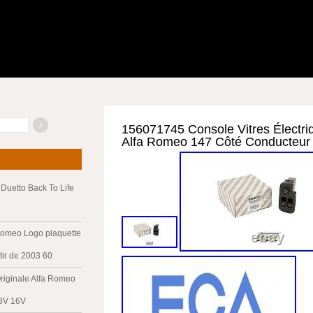
156071745 Console Vitres Électriq
Alfa Romeo 147 Côté Conducteur
Duetto Back To Life
Romeo Logo plaquette
tir de 2003 60
riginale Alfa Romeo
 8V 16V