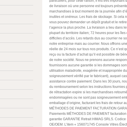
particuliers, pour cette raison, il est très importan
de livraison où une personne est toujours présent
marchandises à tout moment de la journée afin d’é
inutiles et onéreux. Les frais de stockage. Si cela 
vous pouvez demander un dépôt gratuit et le retir
l’agence la plus proche. La livraison a lieu dans l
plupart du territoire italien; 72 heures pour les îles
difficiles d’accès. Les retards dus au courrier ne 
notre entreprise mais au courrier. Nous offrons une
réelle de 24 mois sur tous nos produits. Ce n’est 
reçu ou la facture d’achat qu’il est possible de bén
de notre société. Nous ne prenons aucune respons
fournissons aucune garantie si les dommages son
utilisation maladroite, exagérée et inappropriée du
soigneusement vérifié par le fabricant), auquel ca
assistance contre paiement. Dans les 30 jours, n
du remboursement selon les instructions fournies pa
de rétractation expire si les marchandises retourn
endommagées ou ne sont pas soigneusement emb
emballage d’origine, facturant les frais de retour au
MÉTHODES DE PAIEMENT FACTURATION GARA
Paiements MÉTHODES DE PAIEMENT facturatio
garantie GARANTIE Retrait HIMAG SRLS. Codice r
OE/OEM. L’item « 156071745 Console Vitres Électr