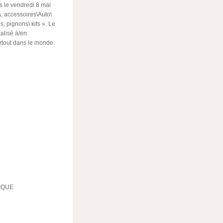
 le vendredi 8 mai
s, accessoires\Auto\
 pignons\ kits ». Le
alisé à/en
artout dans le monde.
2
5
RIQUE