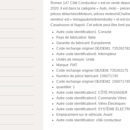
Romeo 147 Côté Conducteur » est en vente depuis
2020. Il est dans la catégorie « Auto, moto – pièce
pièces détachées\Moteurs, pièces moteurs\Chaînes,
vendeur est « himagautomotiveindustry » et est loc
Casalnuovo di Napoli. Cet article peut être livré p
Autre code identification1: Console
Pays de fabrication: Italie
Garantie du fabricant: Européenne
Code rechange originel OE/OEM1: 73529278
Autre code identification6: Interrupteur
Unités de mesure: Unità
Marque: FIAT
Code rechange originel OE/OEM: 735263175
Numéro de pièce fabricant: 156071745
Code rechange originel OE/OEM2: 15607174
quantitée: 1
Autre code identification2: CÔTÉ PASSAGER
Autre code identification3: Commande Vitres
Autre code identification4: Vitres Électriques
Autre code identification5: SYSTÈME ÉLECT
Emplacement sur le véhicule: Avant
Autre code identification: côté conducteur