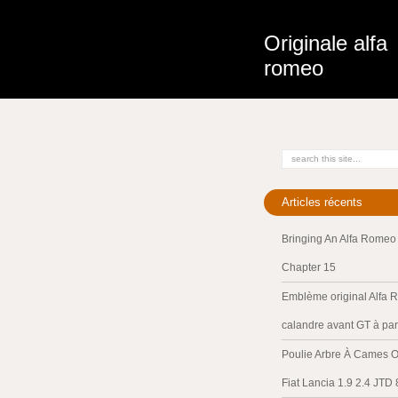
Originale alfa
romeo
Articles récents
Bringing An Alfa Romeo 
Chapter 15
Emblème original Alfa 
calandre avant GT à par
Poulie Arbre À Cames O
Fiat Lancia 1.9 2.4 JTD