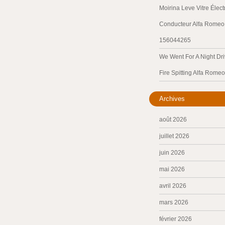
Moirina Leve Vitre Élec
Conducteur Alfa Romeo 
156044265
We Went For A Night Dri
Fire Spitting Alfa Romeo
Archives
août 2026
juillet 2026
juin 2026
mai 2026
avril 2026
mars 2026
février 2026