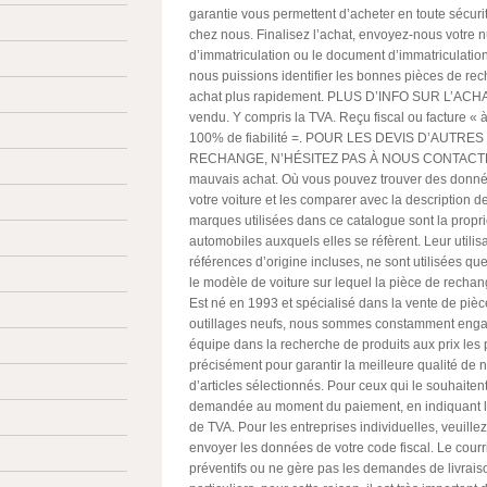
garantie vous permettent d’acheter en toute sécuri
chez nous. Finalisez l’achat, envoyez-nous votre
d’immatriculation ou le document d’immatriculation
nous puissions identifier les bonnes pièces de re
achat plus rapidement. PLUS D’INFO SUR L’ACHAT
vendu. Y compris la TVA. Reçu fiscal ou facture «
100% de fiabilité =. POUR LES DEVIS D’AUTRE
RECHANGE, N’HÉSITEZ PAS À NOUS CONTACTER!
mauvais achat. Où vous pouvez trouver des donné
votre voiture et les comparer avec la description de
marques utilisées dans ce catalogue sont la propri
automobiles auxquels elles se réfèrent. Leur utilisa
références d’origine incluses, ne sont utilisées que
le modèle de voiture sur lequel la pièce de rechan
Est né en 1993 et spécialisé dans la vente de piè
outillages neufs, nous sommes constamment enga
équipe dans la recherche de produits aux prix les
précisément pour garantir la meilleure qualité de
d’articles sélectionnés. Pour ceux qui le souhaitent,
demandée au moment du paiement, en indiquant l’
de TVA. Pour les entreprises individuelles, veuill
envoyer les données de votre code fiscal. Le courri
préventifs ou ne gère pas les demandes de livrai