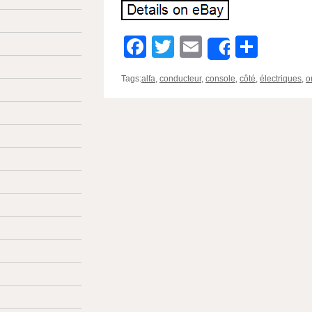
Facebook
Twitter
Email
Parta
Share
Tags:
alfa
,
conducteur
,
console
,
côté
,
électriques
,
o