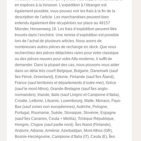
en espèces à la livraison. L’expédition à l’étranger est
également possible, vous pouvez voir les frais à la fin de la
description de l’article. Les marchandises peuvent bien
entendu également être récupérées sur place au 48157
Münster, Hessenweg 18. Les frais d’expédition peuvent être
trouvés dans l’enchère. Une remise d’expédition est possible
lors de l’achat de plusieurs articles. Nous avons de
nombreuses autres pièces de rechange en stock. Que vous
recherchiez des pièces détachées rares pour votre classique
ou des pièces neuves pour votre Alfa moderne, il suffit de
demander. Dans la plupart des cas, nous pouvons vous aider
dans un délai très court! Belgique, Bulgarie, Danemark (sauf
îles Féroé, Groenland), Estonie, Finlande (sauf îles Åland),
France (sauf territoires et départements d’outre-mer), Grèce
(sauf le mont Athos), Grande-Bretagne (sauf îles anglo-
normandes), Irlande, Italie (sauf Livigno et Campione d’Italia),
Croatie, Lettonie, Lituanie, Luxembourg, Malte, Monaco, Pays-
Bas (sauf zones non européennes), Autriche, Pologne,
Portugal, Roumanie, Suède, Slovaquie, Slovénie, Espagne
(sauf îles Canaries, Ceuta + Melilla), Tchèque République,
Hongrie, Chypre (sauf partie nord). Îles Aland (Finlande),
Andorre, Albanie, Arménie, Azerbaïdjan, Mont Athos (GR),
Bosnie-Herzégovine, Campione d’Italia (IT), Ceuta (E), Îles