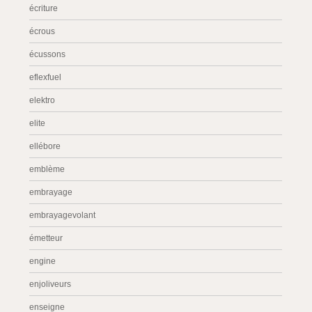
écriture
écrous
écussons
eflexfuel
elektro
elite
ellébore
emblème
embrayage
embrayagevolant
émetteur
engine
enjoliveurs
enseigne