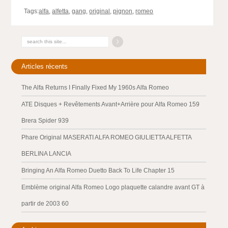
Tags:
alfa
,
alfetta
,
gang
,
original
,
pignon
,
romeo
Articles récents
The Alfa Returns I Finally Fixed My 1960s Alfa Romeo
ATE Disques + Revêtements Avant+Arrière pour Alfa Romeo 159
Brera Spider 939
Phare Original MASERATI ALFA ROMEO GIULIETTA ALFETTA
BERLINA LANCIA
Bringing An Alfa Romeo Duetto Back To Life Chapter 15
Emblème original Alfa Romeo Logo plaquette calandre avant GT à
partir de 2003 60