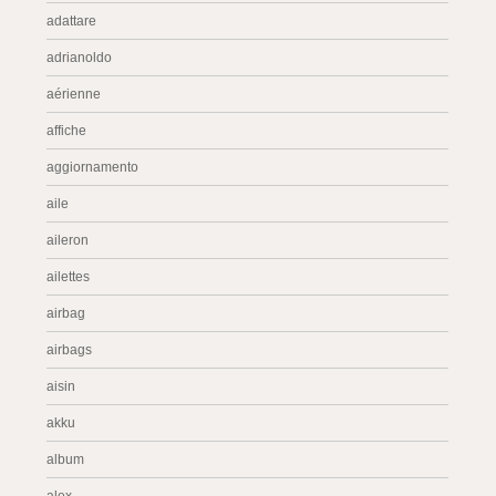
adattare
adrianoldo
aérienne
affiche
aggiornamento
aile
aileron
ailettes
airbag
airbags
aisin
akku
album