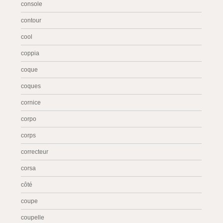
console
contour
cool
coppia
coque
coques
cornice
corpo
corps
correcteur
corsa
côté
coupe
coupelle