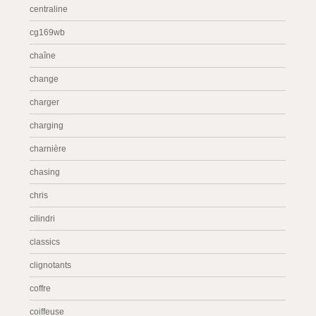
centraline
cg169wb
chaîne
change
charger
charging
charnière
chasing
chris
cilindri
classics
clignotants
coffre
coiffeuse