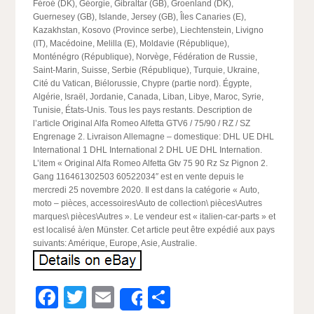
Féroé (DK), Géorgie, Gibraltar (GB), Groenland (DK),
Guernesey (GB), Islande, Jersey (GB), Îles Canaries (E),
Kazakhstan, Kosovo (Province serbe), Liechtenstein, Livigno
(IT), Macédoine, Melilla (E), Moldavie (République),
Monténégro (République), Norvège, Fédération de Russie,
Saint-Marin, Suisse, Serbie (République), Turquie, Ukraine,
Cité du Vatican, Biélorussie, Chypre (partie nord). Égypte,
Algérie, Israël, Jordanie, Canada, Liban, Libye, Maroc, Syrie,
Tunisie, États-Unis. Tous les pays restants. Description de
l’article Original Alfa Romeo Alfetta GTV6 / 75/90 / RZ / SZ
Engrenage 2. Livraison Allemagne – domestique: DHL UE DHL
International 1 DHL International 2 DHL UE DHL Internation.
L’item « Original Alfa Romeo Alfetta Gtv 75 90 Rz Sz Pignon 2.
Gang 116461302503 60522034″ est en vente depuis le
mercredi 25 novembre 2020. Il est dans la catégorie « Auto,
moto – pièces, accessoires\Auto de collection\ pièces\Autres
marques\ pièces\Autres ». Le vendeur est « italien-car-parts » et
est localisé à/en Münster. Cet article peut être expédié aux pays
suivants: Amérique, Europe, Asie, Australie.
Facebook
Twitter
Email
Partager
Share