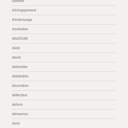
cylinder
d'échappement
d'embrayage
d'entretien
d6s05288
dado
david
debimétre
débitmètre
decoration
déflecteur
dehors
démarreur
demi