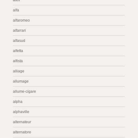
alex
alfa
alfaromeo
alfarrari
alfasud
alfetta
alfista
alliage
allumage
allume-cigare
alpha
alphaville
alternateur
alternatore