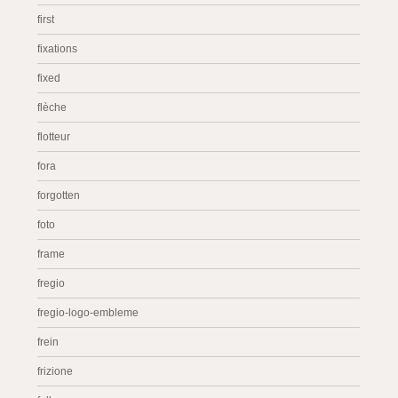
first
fixations
fixed
flèche
flotteur
fora
forgotten
foto
frame
fregio
fregio-logo-embleme
frein
frizione