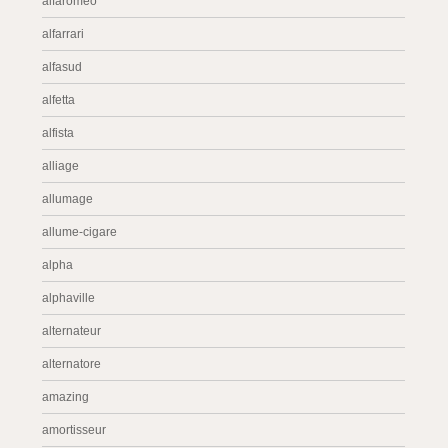
alfaromeo
alfarrari
alfasud
alfetta
alfista
alliage
allumage
allume-cigare
alpha
alphaville
alternateur
alternatore
amazing
amortisseur