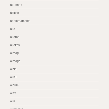
aérienne
affiche
aggiornamento
aile
aileron
ailettes
airbag
airbags
aisin
akku
album
alex
alfa