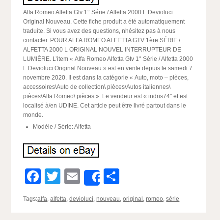
Alfa Romeo Alfetta Gtv 1° Série / Alfetta 2000 L Devioluci
Original Nouveau. Cette fiche produit a été automatiquement
traduite. Si vous avez des questions, nhésitez pas à nous
contacter. POUR ALFA ROMEO ALFETTA GTV 1ère SÉRIE /
ALFETTA 2000 L ORIGINAL NOUVEL INTERRUPTEUR DE
LUMIÈRE. L’item « Alfa Romeo Alfetta Gtv 1° Série / Alfetta 2000
L Devioluci Original Nouveau » est en vente depuis le samedi 7
novembre 2020. Il est dans la catégorie « Auto, moto – pièces,
accessoires\Auto de collection\ pièces\Autos italiennes\
pièces\Alfa Romeo\ pièces ». Le vendeur est « indris74″ et est
localisé à/en UDINE. Cet article peut être livré partout dans le
monde.
Modèle / Série: Alfetta
Facebook
Twitter
Email
Partager
Share
Tags:
alfa
,
alfetta
,
devioluci
,
nouveau
,
original
,
romeo
,
série