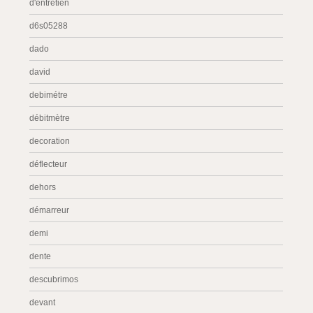
d'entretien
d6s05288
dado
david
debimétre
débitmètre
decoration
déflecteur
dehors
démarreur
demi
dente
descubrimos
devant