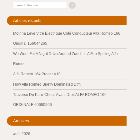
Articles récents
Moirina Leve Vitre Électrique Côté Conducteur Alfa Romeo 166
Original 156044265
We Went For A Night Drive Around Zurich In A Fire Spitting Alfa
Romeo
Alfa Romeo 164 Procar V10
How Alfa Romeo Briefly Dominated Dtm
Traverse De Pare-Chocs Avant Droit ALFA ROMEO 166
ORIGINALE 60680906
Archives
août 2026