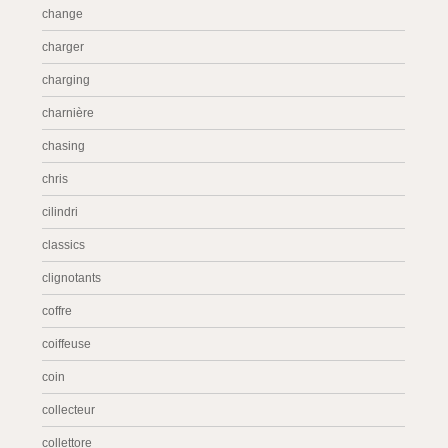
change
charger
charging
charnière
chasing
chris
cilindri
classics
clignotants
coffre
coiffeuse
coin
collecteur
collettore