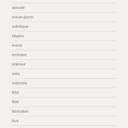
episode
essuie-glaces
esthétique
étagère
évents
exclusive
extérieur
extra
extremely
f650
f686
fabrication
face