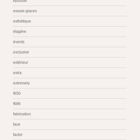
episode
essuie-glaces
esthétique
étagère
évents
exclusive
extérieur
extra
extremely
f650
f686
fabrication
face
factor