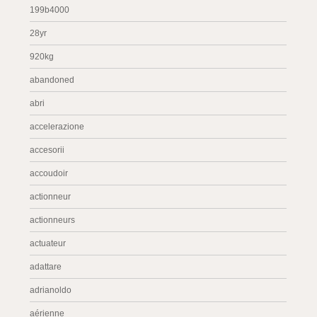
199b4000
28yr
920kg
abandoned
abri
accelerazione
accesorii
accoudoir
actionneur
actionneurs
actuateur
adattare
adrianoldo
aérienne