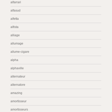
alfarrari
alfasud
alfetta
alfista
alliage
allumage
allume-cigare
alpha
alphaville
alternateur
alternatore
amazing
amortisseur
amortisseurs