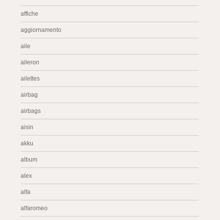
affiche
aggiornamento
aile
aileron
ailettes
airbag
airbags
aisin
akku
album
alex
alfa
alfaromeo