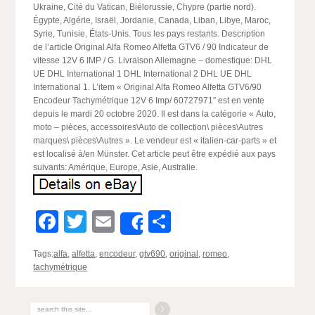
Ukraine, Cité du Vatican, Biélorussie, Chypre (partie nord).
Égypte, Algérie, Israël, Jordanie, Canada, Liban, Libye, Maroc,
Syrie, Tunisie, États-Unis. Tous les pays restants. Description
de l’article Original Alfa Romeo Alfetta GTV6 / 90 Indicateur de
vitesse 12V 6 IMP / G. Livraison Allemagne – domestique: DHL
UE DHL International 1 DHL International 2 DHL UE DHL
International 1. L’item « Original Alfa Romeo Alfetta GTV6/90
Encodeur Tachymétrique 12V 6 Imp/ 60727971″ est en vente
depuis le mardi 20 octobre 2020. Il est dans la catégorie « Auto,
moto – pièces, accessoires\Auto de collection\ pièces\Autres
marques\ pièces\Autres ». Le vendeur est « italien-car-parts » et
est localisé à/en Münster. Cet article peut être expédié aux pays
suivants: Amérique, Europe, Asie, Australie.
Facebook
Twitter
Email
Partager
Share
Tags:
alfa
,
alfetta
,
encodeur
,
gtv690
,
original
,
romeo
,
tachymétrique