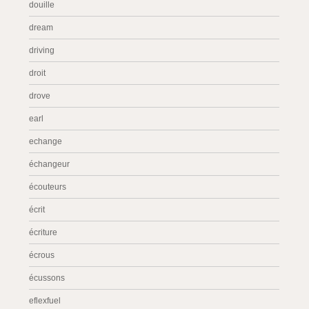
douille
dream
driving
droit
drove
earl
echange
échangeur
écouteurs
écrit
écriture
écrous
écussons
eflexfuel