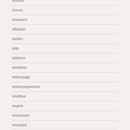
écriture
écrous
écussons
eflexfuel
elektro
elite
ellébore
emblème
embrayage
embrayagevolant
émetteur
engine
enjoliveurs
enseigne