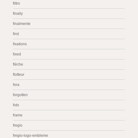
filtro
finally
finalmente
first
fixations
fixed
flèche
flotteur
fora
forgotten
foto
frame
fregio
fregio-logo-embleme