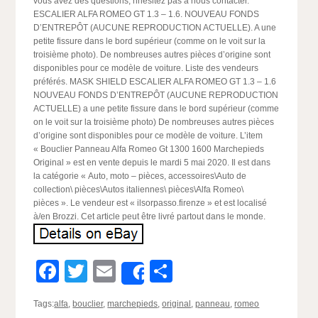
vous avez des questions, nhésitez pas à nous contacter.
ESCALIER ALFA ROMEO GT 1.3 – 1.6. NOUVEAU FONDS
D’ENTREPÔT (AUCUNE REPRODUCTION ACTUELLE). A une
petite fissure dans le bord supérieur (comme on le voit sur la
troisième photo). De nombreuses autres pièces d’origine sont
disponibles pour ce modèle de voiture. Liste des vendeurs
préférés. MASK SHIELD ESCALIER ALFA ROMEO GT 1.3 – 1.6
NOUVEAU FONDS D’ENTREPÔT (AUCUNE REPRODUCTION
ACTUELLE) a une petite fissure dans le bord supérieur (comme
on le voit sur la troisième photo) De nombreuses autres pièces
d’origine sont disponibles pour ce modèle de voiture. L’item
« Bouclier Panneau Alfa Romeo Gt 1300 1600 Marchepieds
Original » est en vente depuis le mardi 5 mai 2020. Il est dans
la catégorie « Auto, moto – pièces, accessoires\Auto de
collection\ pièces\Autos italiennes\ pièces\Alfa Romeo\
pièces ». Le vendeur est « ilsorpasso.firenze » et est localisé
à/en Brozzi. Cet article peut être livré partout dans le monde.
Facebook
Twitter
Email
Partager
Share
Tags:
alfa
,
bouclier
,
marchepieds
,
original
,
panneau
,
romeo