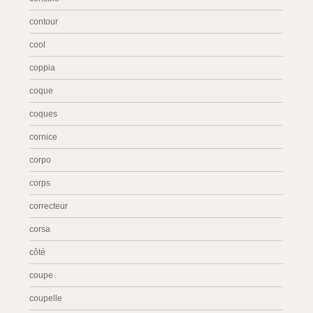
contour
cool
coppia
coque
coques
cornice
corpo
corps
correcteur
corsa
côté
coupe
coupelle