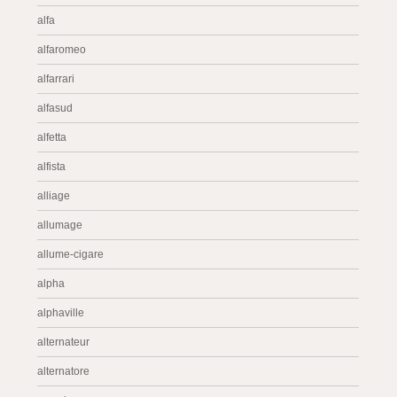
alfa
alfaromeo
alfarrari
alfasud
alfetta
alfista
alliage
allumage
allume-cigare
alpha
alphaville
alternateur
alternatore