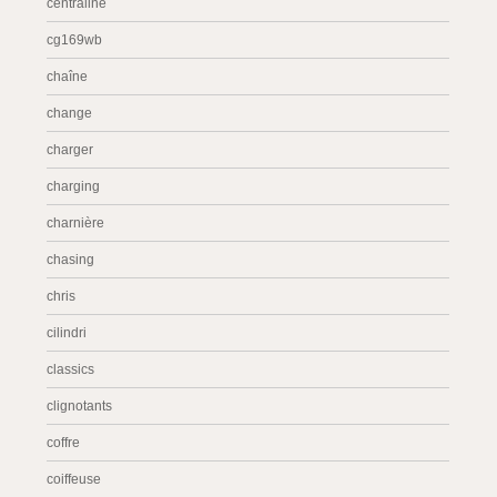
centraline
cg169wb
chaîne
change
charger
charging
charnière
chasing
chris
cilindri
classics
clignotants
coffre
coiffeuse