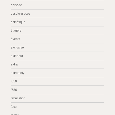
episode
essuie-glaces
esthétique
étagère
évents
exclusive
extérieur
extra
extremely
f650
f686
fabrication
face