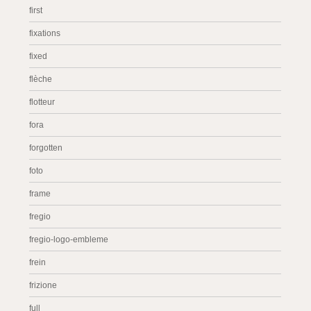
first
fixations
fixed
flèche
flotteur
fora
forgotten
foto
frame
fregio
fregio-logo-embleme
frein
frizione
full