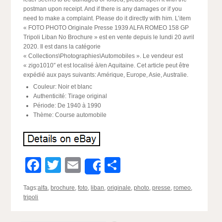
postman upon receipt. And if there is any damages or if you
need to make a complaint. Please do it directly with him. L’item
« FOTO PHOTO Originale Presse 1939 ALFA ROMEO 158 GP
Tripoli Liban No Brochure » est en vente depuis le lundi 20 avril
2020. Il est dans la catégorie
« Collections\Photographies\Automobiles ». Le vendeur est
« zigo1010″ et est localisé à/en Aquitaine. Cet article peut être
expédié aux pays suivants: Amérique, Europe, Asie, Australie.
Couleur: Noir et blanc
Authenticité: Tirage original
Période: De 1940 à 1990
Thème: Course automobile
Facebook
Twitter
Email
Partager
Share
Tags:
alfa
,
brochure
,
foto
,
liban
,
originale
,
photo
,
presse
,
romeo
,
tripoli