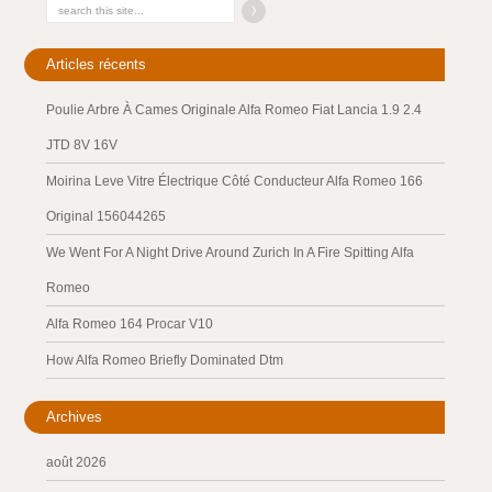
Articles récents
Poulie Arbre À Cames Originale Alfa Romeo Fiat Lancia 1.9 2.4
JTD 8V 16V
Moirina Leve Vitre Électrique Côté Conducteur Alfa Romeo 166
Original 156044265
We Went For A Night Drive Around Zurich In A Fire Spitting Alfa
Romeo
Alfa Romeo 164 Procar V10
How Alfa Romeo Briefly Dominated Dtm
Archives
août 2026