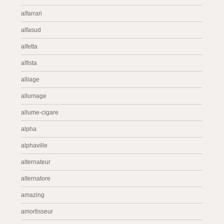
alfarrari
alfasud
alfetta
alfista
alliage
allumage
allume-cigare
alpha
alphaville
alternateur
alternatore
amazing
amortisseur