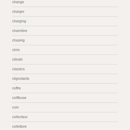
change
charger
charging
charnière
chasing
chris
cilindri
classics
clignotants
coffre
coiffeuse
coin
collecteur
collettore