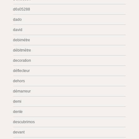
d6s05288
dado
david
debimétre
débitmètre
decoration
déflecteur
dehors
démarreur
demi
dente
descubrimos
devant