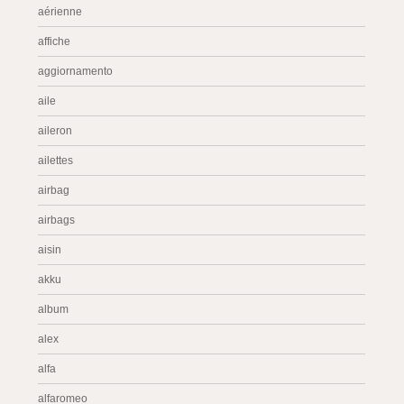
aérienne
affiche
aggiornamento
aile
aileron
ailettes
airbag
airbags
aisin
akku
album
alex
alfa
alfaromeo