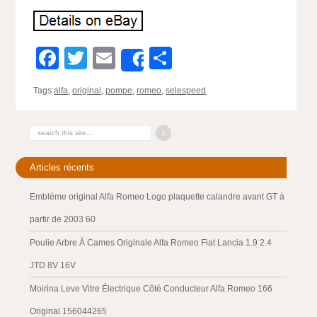
Facebook
Twitter
Email
Partager
Share
Tags:
alfa
,
original
,
pompe
,
romeo
,
selespeed
Articles récents
Emblème original Alfa Romeo Logo plaquette calandre avant GT à
partir de 2003 60
Poulie Arbre À Cames Originale Alfa Romeo Fiat Lancia 1.9 2.4
JTD 8V 16V
Moirina Leve Vitre Électrique Côté Conducteur Alfa Romeo 166
Original 156044265