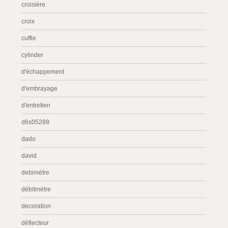
croisière
croix
cuffie
cylinder
d'échappement
d'embrayage
d'entretien
d6s05288
dado
david
debimétre
débitmètre
decoration
déflecteur