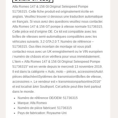
Alfa Romeo 147 & 156 Gt Original Selespeed Pompe
51736315. Cette fiche produit est originalement écrite en
anglais. Veuillez trouver ci dessous une traduction automatique
en français. Si vous avez des questions veuillez nous contacter.
Alfa Romeo 147 & 156 GT pompe à vitesse normale 51736315.
Cette pièce est d’origine OE. Ce kit est compatible avec les
boîtes de vitesses semi-automatiques compatibles avec les
véhicules suivants. 3.2 GTA 2.0 T. Numéro de référence –
51736315. Ous êtes incertain de montage sil vous plaît
contactez-nous avec un UK enregistrement ou le VIN européen
/ numéro de châssis et on vérifiera pour vous immédiatement.
L’item « Alfa Romeo 147 & 156 Gt Original Selespeed Pompe
51736315″ est en vente depuis le mercredi 13 novembre 2019.
Il est dans la catégorie « Auto, moto – pièces, accessoires\Auto\
pièces détachées\Systèmes de transmission\Boîtes de vitesse,
accessoires ». Le vendeur est « transmissionpartsonline2016″
et est localisé à/en Southport. Cet article peut être livré partout
dans le monde.
Numéro de référence OE/OEM: 51736315
Marque: Alfa Romeo
Numéro de pièce fabricant: 51736315
Pays de fabrication: Royaume-Uni