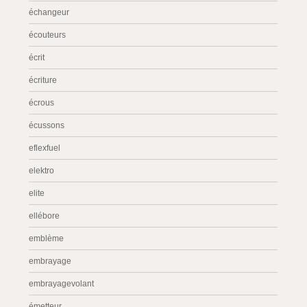
échangeur
écouteurs
écrit
écriture
écrous
écussons
eflexfuel
elektro
elite
ellébore
emblème
embrayage
embrayagevolant
émetteur