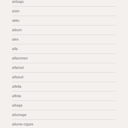
airbags
aisin
akku
album
alex
alfa
alfaromeo
alfarrari
alfasud
alfetta
alfista
alliage
allumage
allume-cigare