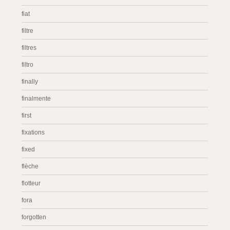
fiat
filtre
filtres
filtro
finally
finalmente
first
fixations
fixed
flèche
flotteur
fora
forgotten