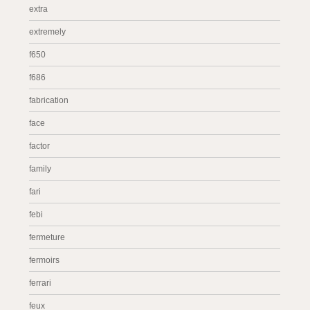
extra
extremely
f650
f686
fabrication
face
factor
family
fari
febi
fermeture
fermoirs
ferrari
feux