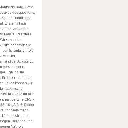
Montre de Borg. Cette
ous avez des questions,
eo Spider Gummilippe
al. Er stammt aus
erspuren vorhanden
nd Lancia Ersatzteile
 Wir vesenden
. Bitte beachten Sie
von 8,- anfallen. Die
7 Münster,
n sind der Auktion zu
in Versandrabatt
ger. Egal ob sie
le für Ihren modernen
ten Fällen können wir
für italienische
1960 bis heute für alle
treal, Bertone Gt/Gtv,
, 33, 164, Alfa 6, Spider
era und viele mehr.
t können wir, durch
esorgen. Bei Abholung
, gegen Aufpreis