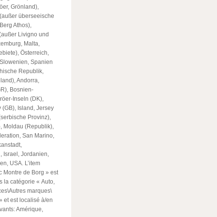
öer, Grönland),
h (außer überseeische
Berg Athos),
 (außer Livigno und
uxemburg, Malta,
iete), Österreich,
 Slowenien, Spanien
chische Republik,
land), Andorra,
GR), Bosnien-
röer-Inseln (DK),
 (GB), Island, Jersey
(serbische Provinz),
), Moldau (Republik),
eration, San Marino,
kanstadt,
 Israel, Jordanien,
en, USA. L’item
c Montre de Borg » est
s la catégorie « Auto,
èces\Autres marques\
» et est localisé à/en
ivants: Amérique,