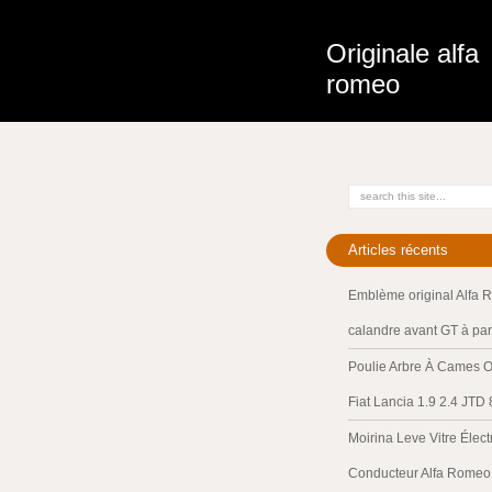
Originale alfa
romeo
Articles récents
Emblème original Alfa 
calandre avant GT à par
Poulie Arbre À Cames O
Fiat Lancia 1.9 2.4 JTD
Moirina Leve Vitre Élec
Conducteur Alfa Romeo 