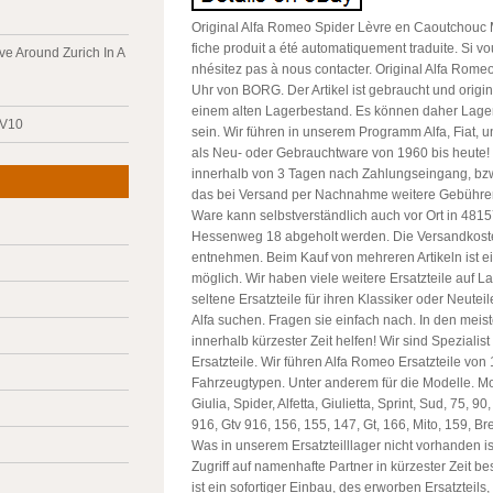
Original Alfa Romeo Spider Lèvre en Caoutchouc 
fiche produit a été automatiquement traduite. Si v
ve Around Zurich In A
nhésitez pas à nous contacter. Original Alfa Rom
Uhr von BORG. Der Artikel ist gebraucht und origin
einem alten Lagerbestand. Es können daher Lag
 V10
sein. Wir führen in unserem Programm Alfa, Fiat, u
als Neu- oder Gebrauchtware von 1960 bis heute!
innerhalb von 3 Tagen nach Zahlungseingang, bzw
das bei Versand per Nachnahme weitere Gebühren 
Ware kann selbstverständlich auch vor Ort in 4815
Hessenweg 18 abgeholt werden. Die Versandkoste
entnehmen. Beim Kauf von mehreren Artikeln ist e
möglich. Wir haben viele weitere Ersatzteile auf La
seltene Ersatzteile für ihren Klassiker oder Neutei
Alfa suchen. Fragen sie einfach nach. In den meis
innerhalb kürzester Zeit helfen! Wir sind Spezialist 
Ersatzteile. Wir führen Alfa Romeo Ersatzteile von 
Fahrzeugtypen. Unter anderem für die Modelle. Mon
Giulia, Spider, Alfetta, Giulietta, Sprint, Sud, 75, 90
916, Gtv 916, 156, 155, 147, Gt, 166, Mito, 159, Br
Was in unserem Ersatzteilllager nicht vorhanden is
Zugriff auf namenhafte Partner in kürzester Zeit b
ist ein sofortiger Einbau, des erworben Ersatzteils