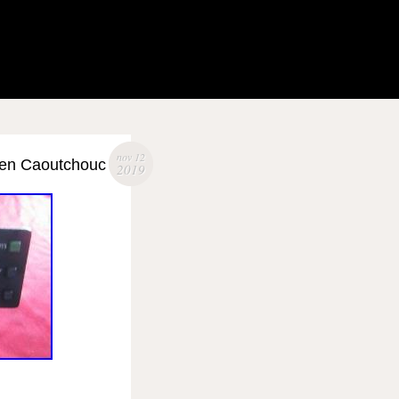
nov 12
 en Caoutchouc
2019