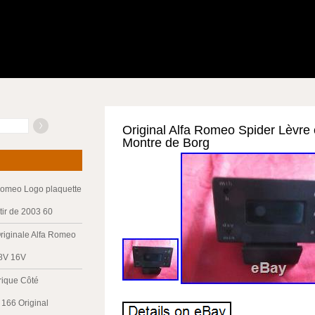
Original Alfa Romeo Spider Lèvre
Montre de Borg
Romeo Logo plaquette
tir de 2003 60
riginale Alfa Romeo
 8V 16V
trique Côté
166 Original