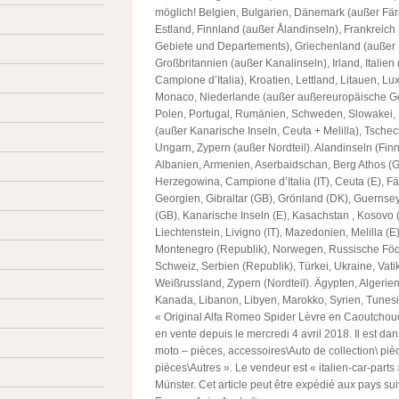
möglich! Belgien, Bulgarien, Dänemark (außer Fär
Estland, Finnland (außer Ålandinseln), Frankreic
Gebiete und Departements), Griechenland (außer 
Großbritannien (außer Kanalinseln), Irland, Italien
Campione d’Italia), Kroatien, Lettland, Litauen, L
Monaco, Niederlande (außer außereuropäische Geb
Polen, Portugal, Rumänien, Schweden, Slowakei,
(außer Kanarische Inseln, Ceuta + Melilla), Tsche
Ungarn, Zypern (außer Nordteil). Alandinseln (Finn
Albanien, Armenien, Aserbaidschan, Berg Athos (
Herzegowina, Campione d’Italia (IT), Ceuta (E), Fä
Georgien, Gibraltar (GB), Grönland (DK), Guernsey
(GB), Kanarische Inseln (E), Kasachstan , Kosovo 
Liechtenstein, Livigno (IT), Mazedonien, Melilla (E
Montenegro (Republik), Norwegen, Russische Föd
Schweiz, Serbien (Republik), Türkei, Ukraine, Vati
Weißrussland, Zypern (Nordteil). Ägypten, Algerien,
Kanada, Libanon, Libyen, Marokko, Syrien, Tunesi
« Original Alfa Romeo Spider Lèvre en Caoutchou
en vente depuis le mercredi 4 avril 2018. Il est dan
moto – pièces, accessoires\Auto de collection\ pi
pièces\Autres ». Le vendeur est « italien-car-parts 
Münster. Cet article peut être expédié aux pays su