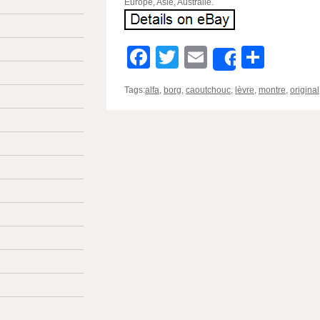
Europe, Asie, Australie.
Facebook
Twitter
Email
Parta
Share
Tags:
alfa
,
borg
,
caoutchouc
,
lèvre
,
montre
,
original