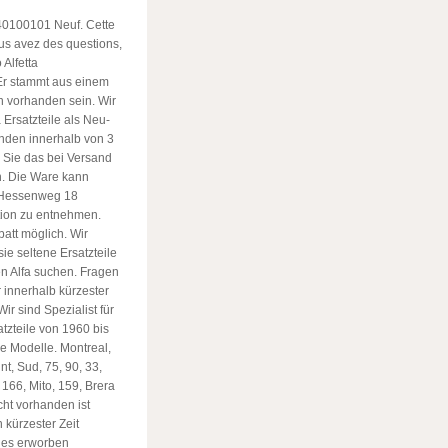
40100101 Neuf. Cette
ous avez des questions,
 Alfetta
 Er stammt aus einem
 vorhanden sein. Wir
 Ersatzteile als Neu-
nden innerhalb von 3
 Sie das bei Versand
n. Die Ware kann
, Hessenweg 18
tion zu entnehmen.
batt möglich. Wir
sie seltene Ersatzteile
en Alfa suchen. Fragen
 innerhalb kürzester
ir sind Spezialist für
atzteile von 1960 bis
ie Modelle. Montreal,
int, Sud, 75, 90, 33,
 166, Mito, 159, Brera
cht vorhanden ist
 kürzester Zeit
 des erworben