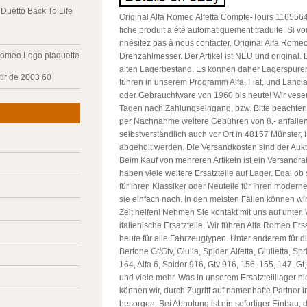
Duetto Back To Life
Original Alfa Romeo Alfetta Compte-Tours 116556
fiche produit a été automatiquement traduite. Si v
nhésitez pas à nous contacter. Original Alfa Romeo
Romeo Logo plaquette
Drehzahlmesser. Der Artikel ist NEU und original.
alten Lagerbestand. Es können daher Lagerspuren
tir de 2003 60
führen in unserem Programm Alfa, Fiat, und Lancia
oder Gebrauchtware von 1960 bis heute! Wir vese
Tagen nach Zahlungseingang, bzw. Bitte beachten
per Nachnahme weitere Gebühren von 8,- anfalle
selbstverständlich auch vor Ort in 48157 Münster
abgeholt werden. Die Versandkosten sind der Auk
Beim Kauf von mehreren Artikeln ist ein Versandra
haben viele weitere Ersatzteile auf Lager. Egal ob 
für ihren Klassiker oder Neuteile für Ihren modern
sie einfach nach. In den meisten Fällen können wir
Zeit helfen! Nehmen Sie kontakt mit uns auf unter. W
italienische Ersatzteile. Wir führen Alfa Romeo Ers
heute für alle Fahrzeugtypen. Unter anderem für d
Bertone Gt/Gtv, Giulia, Spider, Alfetta, Giulietta, Spr
164, Alfa 6, Spider 916, Gtv 916, 156, 155, 147, Gt,
und viele mehr. Was in unserem Ersatzteilllager ni
können wir, durch Zugriff auf namenhafte Partner in
besorgen. Bei Abholung ist ein sofortiger Einbau,