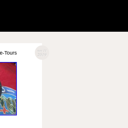
nov 11
te-Tours
2019