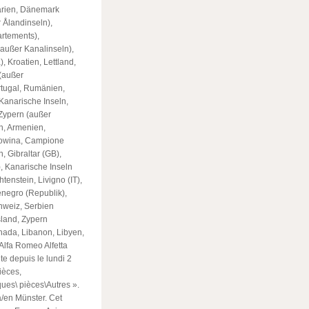
garien, Dänemark
 Ålandinseln),
rtements),
(außer Kanalinseln),
), Kroatien, Lettland,
(außer
rtugal, Rumänien,
anarische Inseln,
 Zypern (außer
en, Armenien,
gowina, Campione
n, Gibraltar (GB),
, Kanarische Inseln
tenstein, Livigno (IT),
enegro (Republik),
hweiz, Serbien
sland, Zypern
anada, Libanon, Libyen,
Alfa Romeo Alfetta
 depuis le lundi 2
ièces,
ues\ pièces\Autres ».
 à/en Münster. Cet