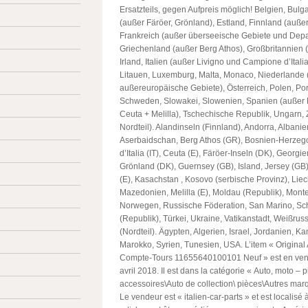
Ersatzteils, gegen Aufpreis möglich! Belgien, Bul
(außer Färöer, Grönland), Estland, Finnland (außer
Frankreich (außer überseeische Gebiete und Depa
Griechenland (außer Berg Athos), Großbritannien 
Irland, Italien (außer Livigno und Campione d’Italia
Litauen, Luxemburg, Malta, Monaco, Niederlande 
außereuropäische Gebiete), Österreich, Polen, Po
Schweden, Slowakei, Slowenien, Spanien (außer K
Ceuta + Melilla), Tschechische Republik, Ungarn,
Nordteil). Alandinseln (Finnland), Andorra, Albani
Aserbaidschan, Berg Athos (GR), Bosnien-Herze
d’Italia (IT), Ceuta (E), Färöer-Inseln (DK), Georgie
Grönland (DK), Guernsey (GB), Island, Jersey (GB)
(E), Kasachstan , Kosovo (serbische Provinz), Liech
Mazedonien, Melilla (E), Moldau (Republik), Mont
Norwegen, Russische Föderation, San Marino, Sc
(Republik), Türkei, Ukraine, Vatikanstadt, Weißrus
(Nordteil). Ägypten, Algerien, Israel, Jordanien, K
Marokko, Syrien, Tunesien, USA. L’item « Original 
Compte-Tours 11655640100101 Neuf » est en vente
avril 2018. Il est dans la catégorie « Auto, moto – p
accessoires\Auto de collection\ pièces\Autres marq
Le vendeur est « italien-car-parts » et est localisé