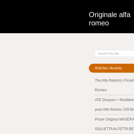
Originale alfa
romeo
Articles récents
The Alfa Returns I Final
Romeo
ATE Disques + Revêteme
pour Alfa Romeo 159 Br
Phare Original MASER
GIULIETTA ALFETTA B