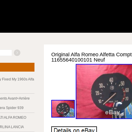
Original Alfa Romeo Alfetta Comp
11655640100101 Neuf
ly Fixed My 1960s Alfa
nts Avant+Arrière
era Spider 939
ATI ALFA ROMEO
ERLINA LANCIA