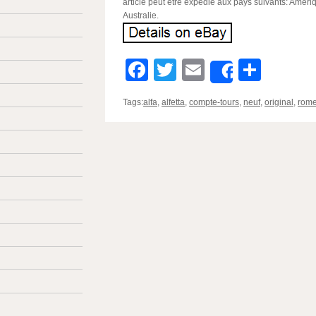
article peut être expédié aux pays suivants: Améri
Australie.
Facebook
Twitter
Email
Parta
Share
Tags:
alfa
,
alfetta
,
compte-tours
,
neuf
,
original
,
rom