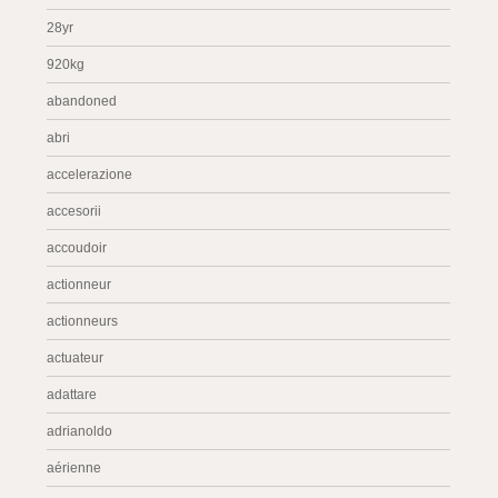
28yr
920kg
abandoned
abri
accelerazione
accesorii
accoudoir
actionneur
actionneurs
actuateur
adattare
adrianoldo
aérienne