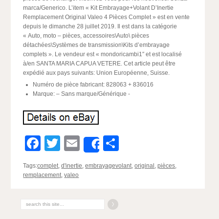
marca/Generico. L’item « Kit Embrayage+Volant D’Inertie
Remplacement Original Valeo 4 Pièces Complet » est en vente
depuis le dimanche 28 juillet 2019. Il est dans la catégorie
« Auto, moto – pièces, accessoires\Auto\ pièces
détachées\Systèmes de transmission\Kits d’embrayage
complets ». Le vendeur est « mondoricambi1″ et est localisé
à/en SANTA MARIA CAPUA VETERE. Cet article peut être
expédié aux pays suivants: Union Européenne, Suisse.
Numéro de pièce fabricant: 828063 + 836016
Marque: – Sans marque/Générique -
Facebook
Twitter
Email
Partager
Share
Tags:
complet
,
d'inertie
,
embrayagevolant
,
original
,
pièces
,
remplacement
,
valeo