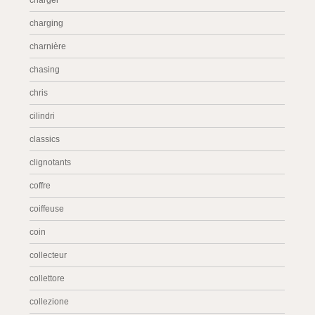
charger
charging
charnière
chasing
chris
cilindri
classics
clignotants
coffre
coiffeuse
coin
collecteur
collettore
collezione