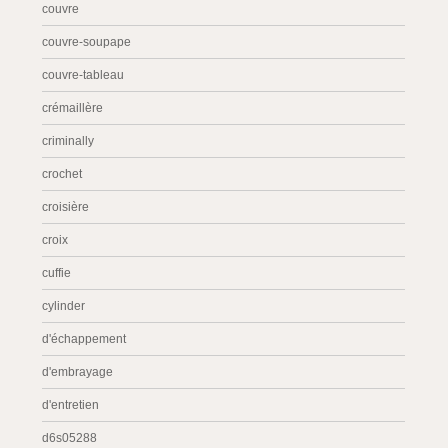
couvre
couvre-soupape
couvre-tableau
crémaillère
criminally
crochet
croisière
croix
cuffie
cylinder
d'échappement
d'embrayage
d'entretien
d6s05288