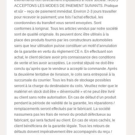
événements non directement imputables à notre société. NOUS
ACCEPTONS LES MODES DE PAIEMENT SUIVANTS. Pratique
et sûr – reçu de paiement immédiat. Environ 2-3 jours travailler
pour recevoir le paiement; une fois l’achat effectué, les
coordonnées du transfert vous seront envoyées. Sont
conformes à loriginal. Tous les articles vendus par notre société
sont de qualité originale. Ils peuvent donc être utilisés à la
place des produits fournis par les constructeurs automobiles
sans que leur utilisation puisse constituer un motif d’annulation
de la garantie en vertu du règlement CE n. En effectuant son
achat, le client déclare avoir pris connaissance des conditions
de vente et les avoir acceptées. Le contrat stipulé ne doit être
conclu qu’après que le vendeur a accepté la commande. Après
la deuxième tentative de livraison, le colis sera entreposé à la
succursale du courrier. Tous les frais de stockage possibles
seront à la charge du destinataire du colis. Veuillez noter que le
matériel en stock doit être « déverrouillé » et ne peut être livré
au client sans notre autorisation. En cas de défaut d’un produit
pendant la période de validité de la garantie, les réparations /
remplacements seront effectués par le fabricant. La société
nassumera pas les frais de renvoi du produit défectueux au
fabricant, qui sera facturé au client. En cas de vices cachés, le
client bénéficiera de la garantie légale. Tous les retours de
défauts doivent impérativement être accompagnés du reçu /