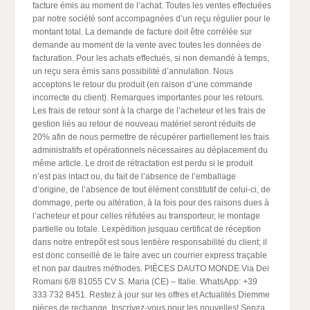
facture émis au moment de l’achat. Toutes les ventes effectuées
par notre société sont accompagnées d’un reçu régulier pour le
montant total. La demande de facture doit être corrélée sur
demande au moment de la vente avec toutes les données de
facturation. Pour les achats effectués, si non demandé à temps,
un reçu sera émis sans possibilité d’annulation. Nous
acceptons le retour du produit (en raison d’une commande
incorrecte du client). Remarques importantes pour les retours.
Les frais de retour sont à la charge de l’acheteur et les frais de
gestion liés au retour de nouveau matériel seront réduits de
20% afin de nous permettre de récupérer partiellement les frais
administratifs et opérationnels nécessaires au déplacement du
même article. Le droit de rétractation est perdu si le produit
n’est pas intact ou, du fait de l’absence de l’emballage
d’origine, de l’absence de tout élément constitutif de celui-ci, de
dommage, perte ou altération, à la fois pour des raisons dues à
l’acheteur et pour celles réfutées au transporteur, le montage
partielle ou totale. Lexpédition jusquau certificat de réception
dans notre entrepôt est sous lentière responsabilité du client; il
est donc conseillé de le faire avec un courrier express traçable
et non par dautres méthodes. PIÈCES DAUTO MONDE Via Dei
Romani 6/8 81055 CV S. Maria (CE) – Italie. WhatsApp: +39
333 732 8451. Restez à jour sur les offres et Actualités Diemme
pièces de rechange. Inscrivez-vous pour les nouvelles! Senza