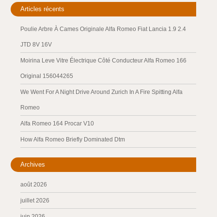
Articles récents
Poulie Arbre À Cames Originale Alfa Romeo Fiat Lancia 1.9 2.4
JTD 8V 16V
Moirina Leve Vitre Électrique Côté Conducteur Alfa Romeo 166
Original 156044265
We Went For A Night Drive Around Zurich In A Fire Spitting Alfa
Romeo
Alfa Romeo 164 Procar V10
How Alfa Romeo Briefly Dominated Dtm
Archives
août 2026
juillet 2026
juin 2026