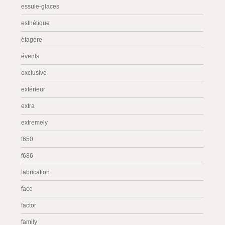
essuie-glaces
esthétique
étagère
évents
exclusive
extérieur
extra
extremely
f650
f686
fabrication
face
factor
family