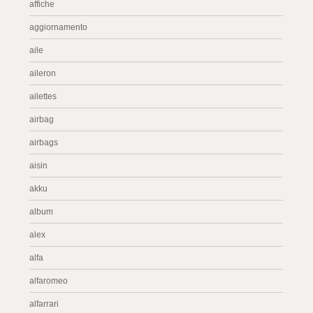
affiche
aggiornamento
aile
aileron
ailettes
airbag
airbags
aisin
akku
album
alex
alfa
alfaromeo
alfarrari