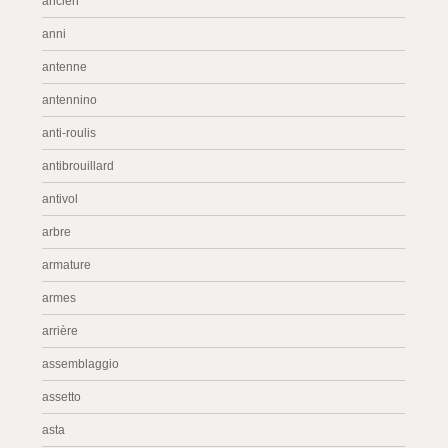
ancien
anni
antenne
antennino
anti-roulis
antibrouillard
antivol
arbre
armature
armes
arrière
assemblaggio
assetto
asta