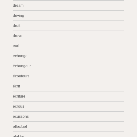
dream
driving
droit
drove
earl
echange
échangeur
écouteurs
écrit
écriture
écrous
écussons
eflexfuel
elektro