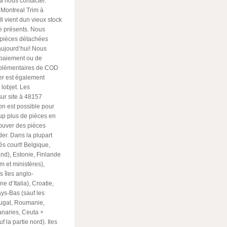
à nous contacter.
o Montreal Trim à
 Il vient dun vieux stock
re présents. Nous
 pièces détachées
aujourd’hui! Nous
 paiement ou de
supplémentaires de COD
er est également
 lobjet. Les
ur site à 48157
on est possible pour
up plus de pièces en
rouver des pièces
der. Dans la plupart
ès court! Belgique,
nd), Estonie, Finlande
m et ministères),
s îles anglo-
e d’Italia), Croatie,
ys-Bas (sauf les
rtugal, Roumanie,
anaries, Ceuta +
 la partie nord). Iles