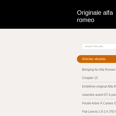
Originale alfa
romeo
Articles récents
Bringing An Alfa Romeo 
Chapter 15
Emblème original Alfa 
calandre avant GT à par
Poulie Arbre À Cames O
Fiat Lancia 1.9 2.4 JTD