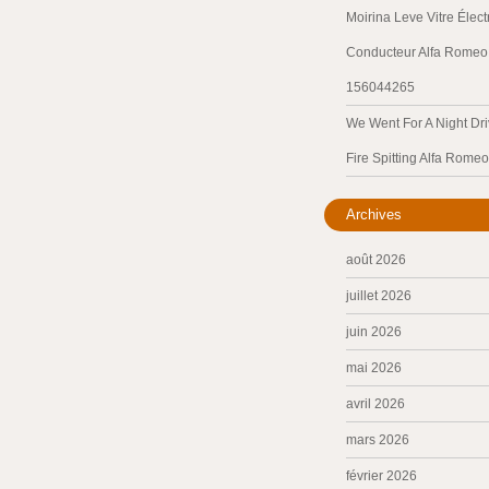
Moirina Leve Vitre Élec
Conducteur Alfa Romeo 
156044265
We Went For A Night Dri
Fire Spitting Alfa Romeo
Archives
août 2026
juillet 2026
juin 2026
mai 2026
avril 2026
mars 2026
février 2026