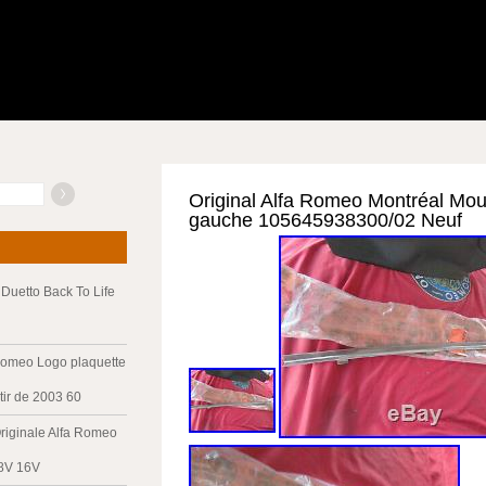
Original Alfa Romeo Montréal Mou
gauche 105645938300/02 Neuf
Duetto Back To Life
Romeo Logo plaquette
tir de 2003 60
riginale Alfa Romeo
 8V 16V