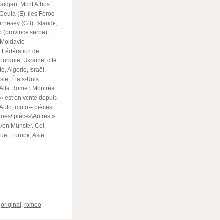
baïdjan, Mont Athos
Ceuta (E), îles Féroé
ernesey (GB), Islande,
o (province serbe),
, Moldavie
 Fédération de
Turquie, Ukraine, cité
, Algérie, Israël,
sie, États-Unis
l Alfa Romeo Montréal
 est en vente depuis
 Auto, moto – pièces,
ues\ pièces\Autres ».
 à/en Münster. Cet
que, Europe, Asie,
ger
,
original
,
romeo