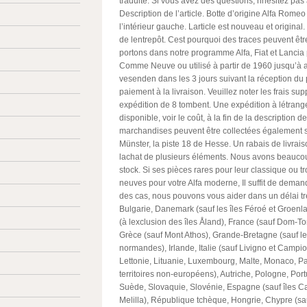
traduite. Si vous avez des questions, nhésitez pas 
Description de l’article. Botte d’origine Alfa Rome
l’intérieur gauche. Larticle est nouveau et original.
de lentrepôt. Cest pourquoi des traces peuvent êt
portons dans notre programme Alfa, Fiat et Lancia
Comme Neuve ou utilisé à partir de 1960 jusqu’à 
vesenden dans les 3 jours suivant la réception du
paiement à la livraison. Veuillez noter les frais 
expédition de 8 tombent. Une expédition à létrang
disponible, voir le coût, à la fin de la description de
marchandises peuvent être collectées également s
Münster, la piste 18 de Hesse. Un rabais de livrais
lachat de plusieurs éléments. Nous avons beauco
stock. Si ses pièces rares pour leur classique ou t
neuves pour votre Alfa moderne, Il suffit de deman
des cas, nous pouvons vous aider dans un délai tr
Bulgarie, Danemark (sauf les îles Féroé et Groenla
(à lexclusion des îles Åland), France (sauf Dom-To
Grèce (sauf Mont Athos), Grande-Bretagne (sauf le
normandes), Irlande, Italie (sauf Livigno et Campion
Lettonie, Lituanie, Luxembourg, Malte, Monaco, Pa
territoires non-européens), Autriche, Pologne, Po
Suède, Slovaquie, Slovénie, Espagne (sauf îles C
Melilla), République tchèque, Hongrie, Chypre (sauf