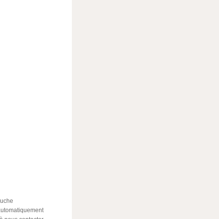
auche
 automatiquement