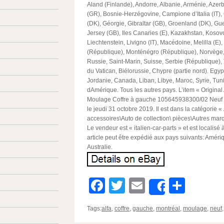
Aland (Finlande), Andorre, Albanie, Arménie, Azer
(GR), Bosnie-Herzégovine, Campione d’Italia (IT), 
(DK), Géorgie, Gibraltar (GB), Groenland (DK), Gu
Jersey (GB), Iles Canaries (E), Kazakhstan, Kosov
Liechtenstein, Livigno (IT), Macédoine, Melilla (E)
(République), Monténégro (République), Norvège,
Russie, Saint-Marin, Suisse, Serbie (République), 
du Vatican, Biélorussie, Chypre (partie nord). Egypte
Jordanie, Canada, Liban, Libye, Maroc, Syrie, Tuni
dAmérique. Tous les autres pays. L’item « Origina
Moulage Coffre à gauche 105645938300/02 Neuf »
le jeudi 31 octobre 2019. Il est dans la catégorie «
accessoires\Auto de collection\ pièces\Autres marq
Le vendeur est « italien-car-parts » et est localisé
article peut être expédié aux pays suivants: Améri
Australie.
Facebook
Twitter
Email
Parta
Share
Tags:
alfa
,
coffre
,
gauche
,
montréal
,
moulage
,
neuf