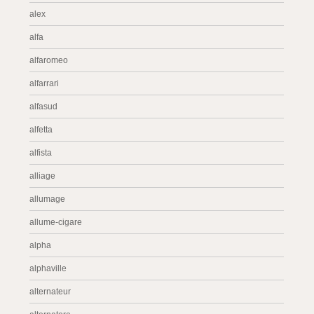
alex
alfa
alfaromeo
alfarrari
alfasud
alfetta
alfista
alliage
allumage
allume-cigare
alpha
alphaville
alternateur