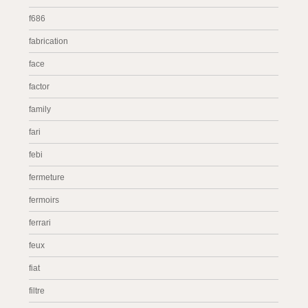
f686
fabrication
face
factor
family
fari
febi
fermeture
fermoirs
ferrari
feux
fiat
filtre