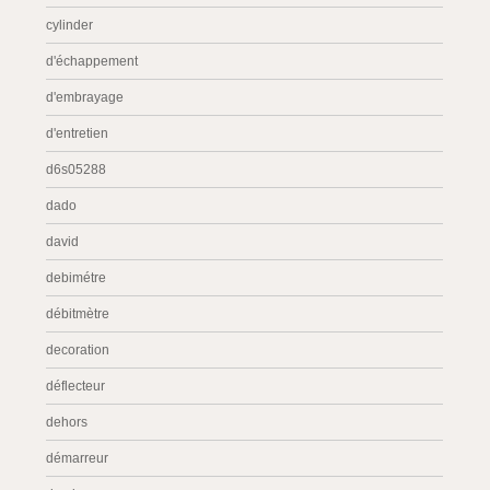
cylinder
d'échappement
d'embrayage
d'entretien
d6s05288
dado
david
debimétre
débitmètre
decoration
déflecteur
dehors
démarreur