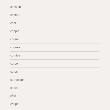
console
contour
cool
coppia
coque
coques
cornice
corpo
corps
correcteur
corsa
côté
coupe