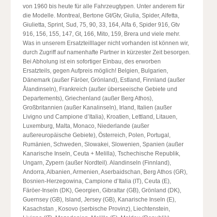
von 1960 bis heute für alle Fahrzeugtypen. Unter anderem für
die Modelle. Montreal, Bertone Gt/Gtv, Giulia, Spider, Alfetta,
Giulietta, Sprint, Sud, 75, 90, 33, 164, Alfa 6, Spider 916, Gtv
916, 156, 155, 147, Gt, 166, Mito, 159, Brera und viele mehr.
Was in unserem Ersatzteilllager nicht vorhanden ist können wir,
durch Zugriff auf namenhafte Partner in kürzester Zeit besorgen.
Bei Abholung ist ein sofortiger Einbau, des erworben
Ersatzteils, gegen Aufpreis möglich! Belgien, Bulgarien,
Dänemark (außer Färöer, Grönland), Estland, Finnland (außer
Ålandinseln), Frankreich (außer überseeische Gebiete und
Departements), Griechenland (außer Berg Athos),
Großbritannien (außer Kanalinseln), Irland, Italien (außer
Livigno und Campione d’Italia), Kroatien, Lettland, Litauen,
Luxemburg, Malta, Monaco, Niederlande (außer
außereuropäische Gebiete), Österreich, Polen, Portugal,
Rumänien, Schweden, Slowakei, Slowenien, Spanien (außer
Kanarische Inseln, Ceuta + Melilla), Tschechische Republik,
Ungarn, Zypern (außer Nordteil). Alandinseln (Finnland),
Andorra, Albanien, Armenien, Aserbaidschan, Berg Athos (GR),
Bosnien-Herzegowina, Campione d’Italia (IT), Ceuta (E),
Färöer-Inseln (DK), Georgien, Gibraltar (GB), Grönland (DK),
Guernsey (GB), Island, Jersey (GB), Kanarische Inseln (E),
Kasachstan , Kosovo (serbische Provinz), Liechtenstein,