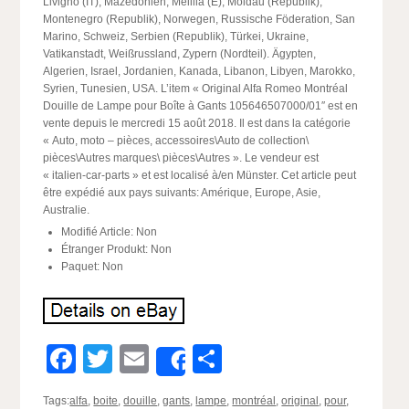
Livigno (IT), Mazedonien, Melilla (E), Moldau (Republik),
Montenegro (Republik), Norwegen, Russische Föderation, San
Marino, Schweiz, Serbien (Republik), Türkei, Ukraine,
Vatikanstadt, Weißrussland, Zypern (Nordteil). Ägypten,
Algerien, Israel, Jordanien, Kanada, Libanon, Libyen, Marokko,
Syrien, Tunesien, USA. L’item « Original Alfa Romeo Montréal
Douille de Lampe pour Boîte à Gants 105646507000/01″ est en
vente depuis le mercredi 15 août 2018. Il est dans la catégorie
« Auto, moto – pièces, accessoires\Auto de collection\
pièces\Autres marques\ pièces\Autres ». Le vendeur est
« italien-car-parts » et est localisé à/en Münster. Cet article peut
être expédié aux pays suivants: Amérique, Europe, Asie,
Australie.
Modifié Article: Non
Étranger Produkt: Non
Paquet: Non
Facebook
Twitter
Email
Partager
Share
Tags:
alfa
,
boite
,
douille
,
gants
,
lampe
,
montréal
,
original
,
pour
,