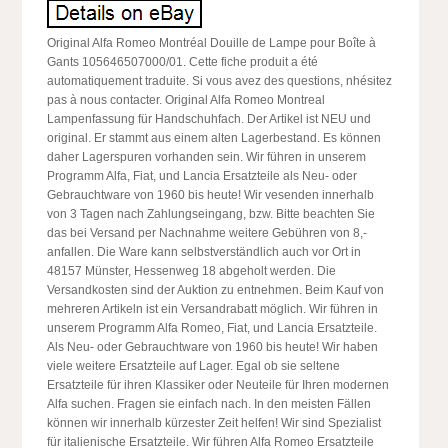
Original Alfa Romeo Montréal Douille de Lampe pour Boîte à
Gants 105646507000/01. Cette fiche produit a été
automatiquement traduite. Si vous avez des questions, nhésitez
pas à nous contacter. Original Alfa Romeo Montreal
Lampenfassung für Handschuhfach. Der Artikel ist NEU und
original. Er stammt aus einem alten Lagerbestand. Es können
daher Lagerspuren vorhanden sein. Wir führen in unserem
Programm Alfa, Fiat, und Lancia Ersatzteile als Neu- oder
Gebrauchtware von 1960 bis heute! Wir vesenden innerhalb
von 3 Tagen nach Zahlungseingang, bzw. Bitte beachten Sie
das bei Versand per Nachnahme weitere Gebühren von 8,-
anfallen. Die Ware kann selbstverständlich auch vor Ort in
48157 Münster, Hessenweg 18 abgeholt werden. Die
Versandkosten sind der Auktion zu entnehmen. Beim Kauf von
mehreren Artikeln ist ein Versandrabatt möglich. Wir führen in
unserem Programm Alfa Romeo, Fiat, und Lancia Ersatzteile.
Als Neu- oder Gebrauchtware von 1960 bis heute! Wir haben
viele weitere Ersatzteile auf Lager. Egal ob sie seltene
Ersatzteile für ihren Klassiker oder Neuteile für Ihren modernen
Alfa suchen. Fragen sie einfach nach. In den meisten Fällen
können wir innerhalb kürzester Zeit helfen! Wir sind Spezialist
für italienische Ersatzteile. Wir führen Alfa Romeo Ersatzteile