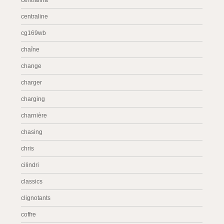
centralina
centraline
cg169wb
chaîne
change
charger
charging
charnière
chasing
chris
cilindri
classics
clignotants
coffre