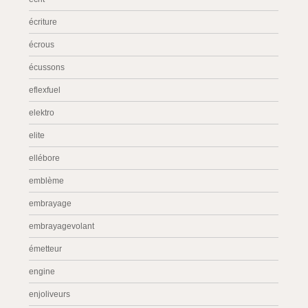
écriture
écrous
écussons
eflexfuel
elektro
elite
ellébore
emblème
embrayage
embrayagevolant
émetteur
engine
enjoliveurs