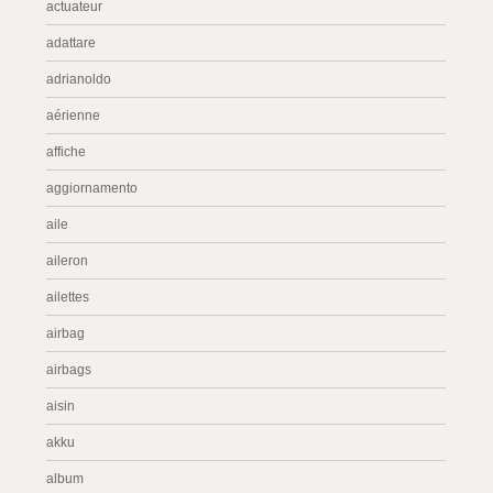
actuateur
adattare
adrianoldo
aérienne
affiche
aggiornamento
aile
aileron
ailettes
airbag
airbags
aisin
akku
album