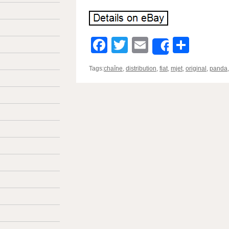
Facebook
Twitter
Email
Parta
Share
Tags:
chaîne
,
distribution
,
fiat
,
mjet
,
original
,
panda