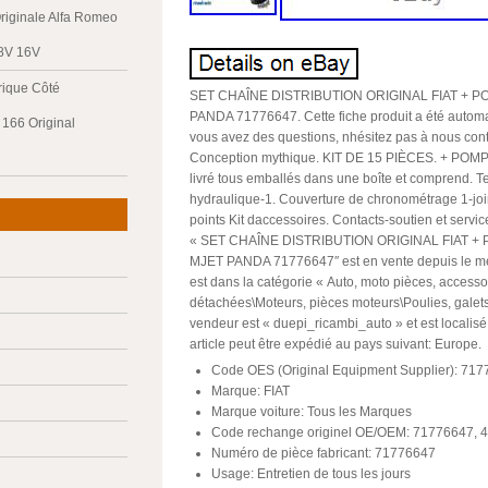
riginale Alfa Romeo
 8V 16V
trique Côté
SET CHAÎNE DISTRIBUTION ORIGINAL FIAT + P
PANDA 71776647. Cette fiche produit a été automa
166 Original
vous avez des questions, nhésitez pas à nous cont
Conception mythique. KIT DE 15 PIÈCES. + POMPE
livré tous emballés dans une boîte et comprend. 
hydraulique-1. Couverture de chronométrage 1-join
points Kit daccessoires. Contacts-soutien et servic
« SET CHAÎNE DISTRIBUTION ORIGINAL FIAT + 
MJET PANDA 71776647″ est en vente depuis le mer
est dans la catégorie « Auto, moto pièces, accesso
détachées\Moteurs, pièces moteurs\Poulies, galets 
vendeur est « duepi_ricambi_auto » et est locali
article peut être expédié au pays suivant: Europe.
Code OES (Original Equipment Supplier): 71
Marque: FIAT
Marque voiture: Tous les Marques
Code rechange originel OE/OEM: 71776647, 
Numéro de pièce fabricant: 71776647
Usage: Entretien de tous les jours