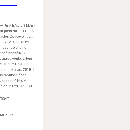
OMPE À EAU 1.3 MJET
tiquement traduite. Si
acter. Concevoir par:
 À EAU. Le kit est
Tendeur de chaîne
t détanchéité. 7
e après-vente. L’item
POMPE À EAU 1.3
credi 6 mars 2019. Il
ires\Auto\ pièces
tendeurs\ Kits ». Le
sé à/en MIRANDA. Cet
776647
46815125