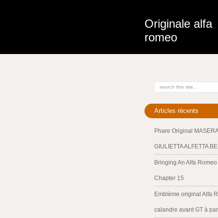
Originale alfa
romeo
Articles récents
Phare Original MASER
GIULIETTA ALFETTA B
Bringing An Alfa Romeo 
Chapter 15
Emblème original Alfa 
calandre avant GT à par