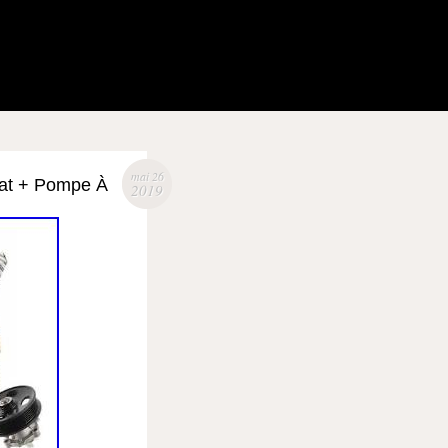
mai 26
Fiat + Pompe À
2019