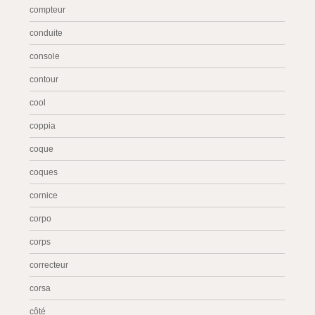
compteur
conduite
console
contour
cool
coppia
coque
coques
cornice
corpo
corps
correcteur
corsa
côté