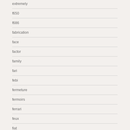
extremely
f650
f686
fabrication
face
factor
family
fari
febi
fermeture
fermoirs
ferrari
feux
fiat