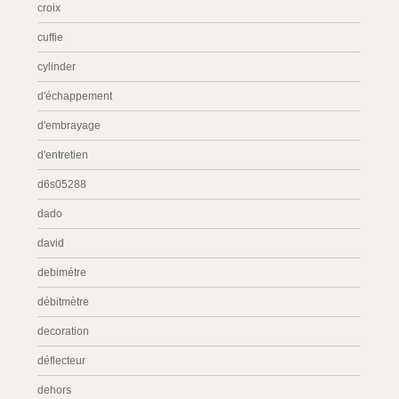
croix
cuffie
cylinder
d'échappement
d'embrayage
d'entretien
d6s05288
dado
david
debimétre
débitmètre
decoration
déflecteur
dehors