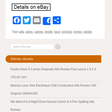
Facebook
Twitter
Email
Partager
Share
Tags:
alfa
,
arbre
,
cames
,
droite
,
neuf
,
original
,
romeo
,
spider
Articles récents
Poulie Arbre À Cames Originale Alfa Romeo Fiat Lancia 1.9 2.4
JTD 8V 16V
Moirina Leve Vitre Électrique Côté Conducteur Alfa Romeo 166
Original 156044265
We Went For A Night Drive Around Zurich In A Fire Spitting Alfa
Romeo