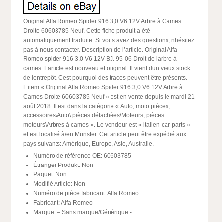
Original Alfa Romeo Spider 916 3,0 V6 12V Arbre à Cames
Droite 60603785 Neuf. Cette fiche produit a été
automatiquement traduite. Si vous avez des questions, nhésitez
pas à nous contacter. Description de l’article. Original Alfa
Romeo spider 916 3.0 V6 12V BJ. 95-06 Droit de larbre à
cames. Larticle est nouveau et original. Il vient dun vieux stock
de lentrepôt. Cest pourquoi des traces peuvent être présents.
L’item « Original Alfa Romeo Spider 916 3,0 V6 12V Arbre à
Cames Droite 60603785 Neuf » est en vente depuis le mardi 21
août 2018. Il est dans la catégorie « Auto, moto pièces,
accessoires\Auto\ pièces détachées\Moteurs, pièces
moteurs\Arbres à cames ». Le vendeur est « italien-car-parts »
et est localisé à/en Münster. Cet article peut être expédié aux
pays suivants: Amérique, Europe, Asie, Australie.
Numéro de référence OE: 60603785
Étranger Produkt: Non
Paquet: Non
Modifié Article: Non
Numéro de pièce fabricant: Alfa Romeo
Fabricant: Alfa Romeo
Marque: – Sans marque/Générique -