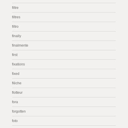
filtre
filtres
filtro
finally
finalmente
first
fixations
fixed
flèche
flotteur
fora
forgotten
foto