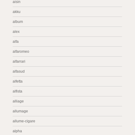
aisin
akku
album
alex
alfa
alfaromeo
alfarrari
alfasud
alfetta
alfista
alliage
allumage
allume-cigare
alpha