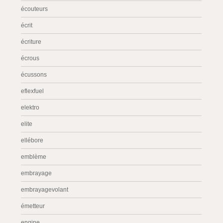
écouteurs
écrit
écriture
écrous
écussons
eflexfuel
elektro
elite
ellébore
emblème
embrayage
embrayagevolant
émetteur
engine