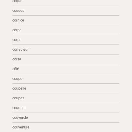
coque
coques
cornice
corpo
corps
correcteur
corsa
côté
coupe
coupelle
coupes
courroie
couvercle
couverture