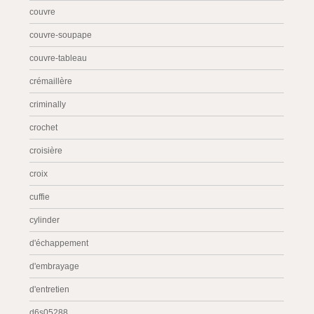
couvre
couvre-soupape
couvre-tableau
crémaillère
criminally
crochet
croisière
croix
cuffie
cylinder
d'échappement
d'embrayage
d'entretien
d6s05288