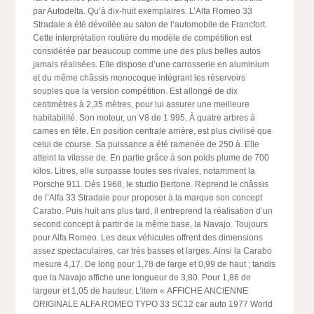
par Autodelta. Qu’à dix-huit exemplaires. L’Alfa Romeo 33
Stradale a été dévoilée au salon de l’automobile de Francfort.
Cette interprétation routière du modèle de compétition est
considérée par beaucoup comme une des plus belles autos
jamais réalisées. Elle dispose d’une carrosserie en aluminium
et du même châssis monocoque intégrant les réservoirs
souples que la version compétition. Est allongé de dix
centimètres à 2,35 mètres, pour lui assurer une meilleure
habitabilité. Son moteur, un V8 de 1 995. À quatre arbres à
cames en tête. En position centrale arrière, est plus civilisé que
celui de course. Sa puissance a été ramenée de 250 à. Elle
atteint la vitesse de. En partie grâce à son poids plume de 700
kilos. Litres, elle surpasse toutes ses rivales, notamment la
Porsche 911. Dès 1968, le studio Bertone. Reprend le châssis
de l’Alfa 33 Stradale pour proposer à la marque son concept
Carabo. Puis huit ans plus tard, il entreprend la réalisation d’un
second concept à partir de la même base, la Navajo. Toujours
pour Alfa Romeo. Les deux véhicules offrent des dimensions
assez spectaculaires, car très basses et larges. Ainsi la Carabo
mesure 4,17. De long pour 1,78 de large et 0,99 de haut ; tandis
que la Navajo affiche une longueur de 3,80. Pour 1,86 de
largeur et 1,05 de hauteur. L’item « AFFICHE ANCIENNE
ORIGINALE ALFA ROMEO TYPO 33 SC12 car auto 1977 World