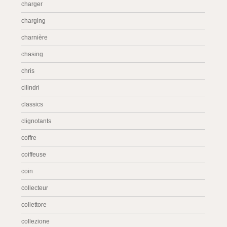
charger
charging
charnière
chasing
chris
cilindri
classics
clignotants
coffre
coiffeuse
coin
collecteur
collettore
collezione