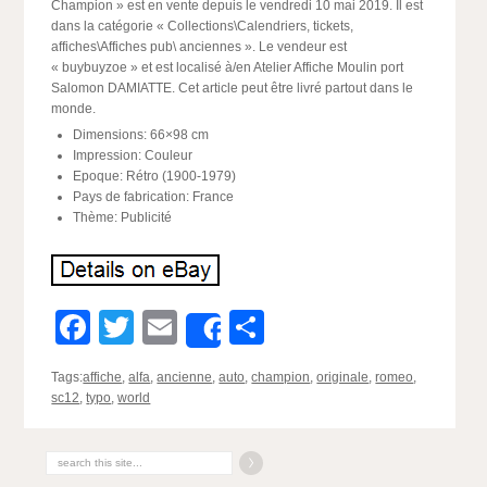
Champion » est en vente depuis le vendredi 10 mai 2019. Il est
dans la catégorie « Collections\Calendriers, tickets,
affiches\Affiches pub\ anciennes ». Le vendeur est
« buybuyzoe » et est localisé à/en Atelier Affiche Moulin port
Salomon DAMIATTE. Cet article peut être livré partout dans le
monde.
Dimensions: 66×98 cm
Impression: Couleur
Epoque: Rétro (1900-1979)
Pays de fabrication: France
Thème: Publicité
Facebook
Twitter
Email
Partager
Share
Tags:
affiche
,
alfa
,
ancienne
,
auto
,
champion
,
originale
,
romeo
,
sc12
,
typo
,
world