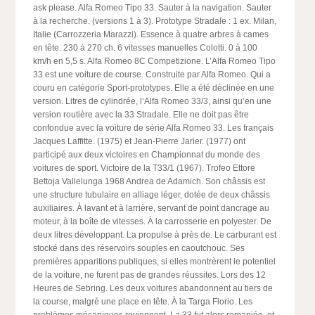
ask please. Alfa Romeo Tipo 33. Sauter à la navigation. Sauter
à la recherche. (versions 1 à 3). Prototype Stradale : 1 ex. Milan,
Italie (Carrozzeria Marazzi). Essence à quatre arbres à cames
en tête. 230 à 270 ch. 6 vitesses manuelles Colotti. 0 à 100
km/h en 5,5 s. Alfa Romeo 8C Competizione. L’Alfa Romeo Tipo
33 est une voiture de course. Construite par Alfa Romeo. Qui a
couru en catégorie Sport-prototypes. Elle a été déclinée en une
version. Litres de cylindrée, l’Alfa Romeo 33/3, ainsi qu’en une
version routière avec la 33 Stradale. Elle ne doit pas être
confondue avec la voiture de série Alfa Romeo 33. Les français
Jacques Laffitte. (1975) et Jean-Pierre Jarier. (1977) ont
participé aux deux victoires en Championnat du monde des
voitures de sport. Victoire de la T33/1 (1967). Trofeo Ettore
Bettoja Vallelunga 1968 Andrea de Adamich. Son châssis est
une structure tubulaire en alliage léger, dotée de deux châssis
auxiliaires. À lavant et à larrière, servant de point dancrage au
moteur, à la boîte de vitesses. À la carrosserie en polyester. De
deux litres développant. La propulse à près de. Le carburant est
stocké dans des réservoirs souples en caoutchouc. Ses
premières apparitions publiques, si elles montrèrent le potentiel
de la voiture, ne furent pas de grandes réussites. Lors des 12
Heures de Sebring. Les deux voitures abandonnent au tiers de
la course, malgré une place en tête. À la Targa Florio. Les