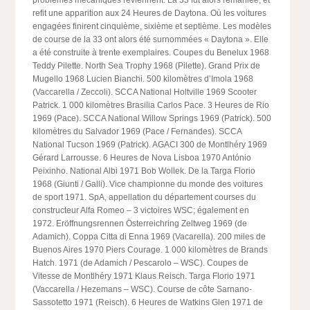
problèmes mécaniques reviennent. La 33 fut alors remaniée, et
refit une apparition aux 24 Heures de Daytona. Où les voitures
engagées finirent cinquième, sixième et septième. Les modèles
de course de la 33 ont alors été surnommées « Daytona ». Elle
a été construite à trente exemplaires. Coupes du Benelux 1968
Teddy Pilette. North Sea Trophy 1968 (Pilette). Grand Prix de
Mugello 1968 Lucien Bianchi. 500 kilomètres d’Imola 1968
(Vaccarella / Zeccoli). SCCA National Holtville 1969 Scooter
Patrick. 1 000 kilomètres Brasilia Carlos Pace. 3 Heures de Rio
1969 (Pace). SCCA National Willow Springs 1969 (Patrick). 500
kilomètres du Salvador 1969 (Pace / Fernandes). SCCA
National Tucson 1969 (Patrick). AGACI 300 de Montlhéry 1969
Gérard Larrousse. 6 Heures de Nova Lisboa 1970 António
Peixinho. National Albi 1971 Bob Wollek. De la Targa Florio
1968 (Giunti / Galli). Vice championne du monde des voitures
de sport 1971. SpA, appellation du département courses du
constructeur Alfa Romeo – 3 victoires WSC; également en
1972. Eröffnungsrennen Österreichring Zeltweg 1969 (de
Adamich). Coppa Citta di Enna 1969 (Vacarella). 200 miles de
Buenos Aires 1970 Piers Courage. 1 000 kilomètres de Brands
Hatch. 1971 (de Adamich / Pescarolo – WSC). Coupes de
Vitesse de Montlhéry 1971 Klaus Reisch. Targa Florio 1971
(Vaccarella / Hezemans – WSC). Course de côte Sarnano-
Sassotetto 1971 (Reisch). 6 Heures de Watkins Glen 1971 de