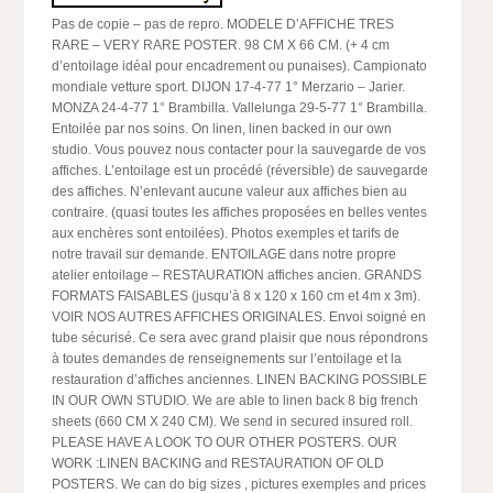
Pas de copie – pas de repro. MODELE D’AFFICHE TRES
RARE – VERY RARE POSTER. 98 CM X 66 CM. (+ 4 cm
d’entoilage idéal pour encadrement ou punaises). Campionato
mondiale vetture sport. DIJON 17-4-77 1° Merzario – Jarier.
MONZA 24-4-77 1° Brambilla. Vallelunga 29-5-77 1° Brambilla.
Entoilée par nos soins. On linen, linen backed in our own
studio. Vous pouvez nous contacter pour la sauvegarde de vos
affiches. L’entoilage est un procédé (réversible) de sauvegarde
des affiches. N’enlevant aucune valeur aux affiches bien au
contraire. (quasi toutes les affiches proposées en belles ventes
aux enchères sont entoilées). Photos exemples et tarifs de
notre travail sur demande. ENTOILAGE dans notre propre
atelier entoilage – RESTAURATION affiches ancien. GRANDS
FORMATS FAISABLES (jusqu’à 8 x 120 x 160 cm et 4m x 3m).
VOIR NOS AUTRES AFFICHES ORIGINALES. Envoi soigné en
tube sécurisé. Ce sera avec grand plaisir que nous répondrons
à toutes demandes de renseignements sur l’entoilage et la
restauration d’affiches anciennes. LINEN BACKING POSSIBLE
IN OUR OWN STUDIO. We are able to linen back 8 big french
sheets (660 CM X 240 CM). We send in secured insured roll.
PLEASE HAVE A LOOK TO OUR OTHER POSTERS. OUR
WORK :LINEN BACKING and RESTAURATION OF OLD
POSTERS. We can do big sizes , pictures exemples and prices