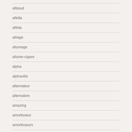
alfasud
alfetta
alfista
alliage
allumage
allume-cigare
alpha
alphaville
alternateur
alternatore
amazing
amortisseur
amortisseurs