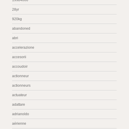
199b4000
28yr
920kg
abandoned
abri
accelerazione
accesorii
accoudoir
actionneur
actionneurs
actuateur
adattare
adrianoldo
aérienne