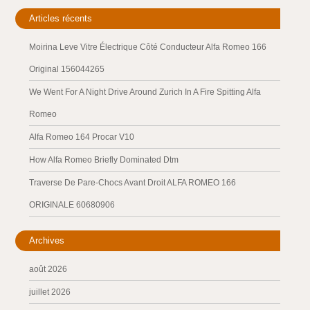
Articles récents
Moirina Leve Vitre Électrique Côté Conducteur Alfa Romeo 166
Original 156044265
We Went For A Night Drive Around Zurich In A Fire Spitting Alfa
Romeo
Alfa Romeo 164 Procar V10
How Alfa Romeo Briefly Dominated Dtm
Traverse De Pare-Chocs Avant Droit ALFA ROMEO 166
ORIGINALE 60680906
Archives
août 2026
juillet 2026