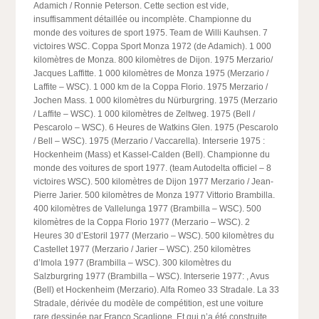
Adamich / Ronnie Peterson. Cette section est vide,
insuffisamment détaillée ou incomplète. Championne du
monde des voitures de sport 1975. Team de Willi Kauhsen. 7
victoires WSC. Coppa Sport Monza 1972 (de Adamich). 1 000
kilomètres de Monza. 800 kilomètres de Dijon. 1975 Merzario/
Jacques Laffitte. 1 000 kilomètres de Monza 1975 (Merzario /
Laffite – WSC). 1 000 km de la Coppa Florio. 1975 Merzario /
Jochen Mass. 1 000 kilomètres du Nürburgring. 1975 (Merzario
/ Laffite – WSC). 1 000 kilomètres de Zeltweg. 1975 (Bell /
Pescarolo – WSC). 6 Heures de Watkins Glen. 1975 (Pescarolo
/ Bell – WSC). 1975 (Merzario / Vaccarella). Interserie 1975 :
Hockenheim (Mass) et Kassel-Calden (Bell). Championne du
monde des voitures de sport 1977. (team Autodelta officiel – 8
victoires WSC). 500 kilomètres de Dijon 1977 Merzario / Jean-
Pierre Jarier. 500 kilomètres de Monza 1977 Vittorio Brambilla.
400 kilomètres de Vallelunga 1977 (Brambilla – WSC). 500
kilomètres de la Coppa Florio 1977 (Merzario – WSC). 2
Heures 30 d’Estoril 1977 (Merzario – WSC). 500 kilomètres du
Castellet 1977 (Merzario / Jarier – WSC). 250 kilomètres
d’Imola 1977 (Brambilla – WSC). 300 kilomètres du
Salzburgring 1977 (Brambilla – WSC). Interserie 1977: , Avus
(Bell) et Hockenheim (Merzario). Alfa Romeo 33 Stradale. La 33
Stradale, dérivée du modèle de compétition, est une voiture
rare dessinée par Franco Scaglione. Et qui n’a été construite