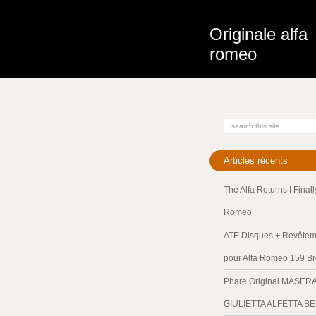
Originale alfa
romeo
Articles récents
The Alfa Returns I Final
Romeo
ATE Disques + Revêteme
pour Alfa Romeo 159 Br
Phare Original MASER
GIULIETTA ALFETTA B