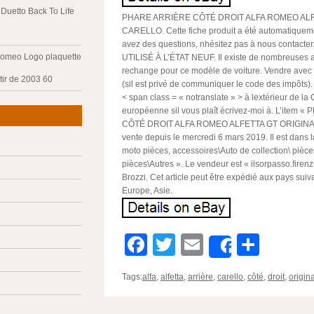
Duetto Back To Life
PHARE ARRIÈRE CÔTÉ DROIT ALFA ROMEO ALF
CARELLO. Cette fiche produit a été automatiquemen
avez des questions, nhésitez pas à nous contact
Romeo Logo plaquette
UTILISÉ À L’ÉTAT NEUF. Il existe de nombreuses a
rechange pour ce modèle de voiture. Vendre avec u
tir de 2003 60
(sil est privé de communiquer le code des impôts).
< span class = « notranslate » > à lextérieur de 
européenne sil vous plaît écrivez-moi à. L’item
CÔTÉ DROIT ALFA ROMEO ALFETTA GT ORIGINA
vente depuis le mercredi 6 mars 2019. Il est dans l
moto pièces, accessoires\Auto de collection\ pièc
pièces\Autres ». Le vendeur est « ilsorpasso.firenze
Brozzi. Cet article peut être expédié aux pays suiv
Europe, Asie.
Facebook
Twitter
Email
Parta
Share
Tags:
alfa
,
alfetta
,
arrière
,
carello
,
côté
,
droit
,
origina