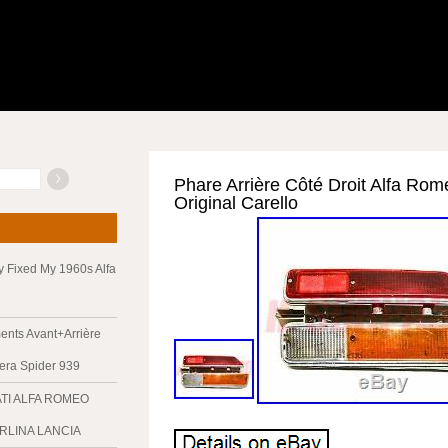
Phare Arrière Côté Droit Alfa Rome
Original Carello
ly Fixed My 1960s Alfa
nts Avant+Arrière
era Spider 939
ATI ALFA ROMEO
ERLINA LANCIA