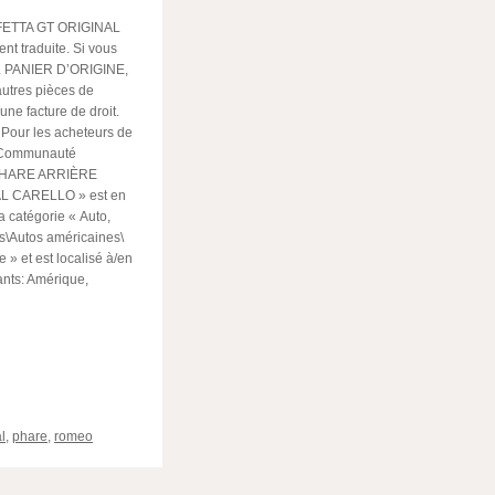
ETTA GT ORIGINAL
t traduite. Si vous
er. PANIER D’ORIGINE,
utres pièces de
ne facture de droit.
 Pour les acheteurs de
la Communauté
 « PHARE ARRIÈRE
L CARELLO » est en
a catégorie « Auto,
es\Autos américaines\
 » et est localisé à/en
ants: Amérique,
ger
l
,
phare
,
romeo