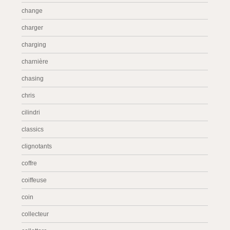
change
charger
charging
charnière
chasing
chris
cilindri
classics
clignotants
coffre
coiffeuse
coin
collecteur