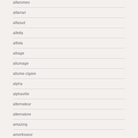
alfaromeo
alfarrari
alfasud
alfetta
alfista
alliage
allumage
allume-cigare
alpha
alphaville
alternateur
alternatore
amazing
amortisseur