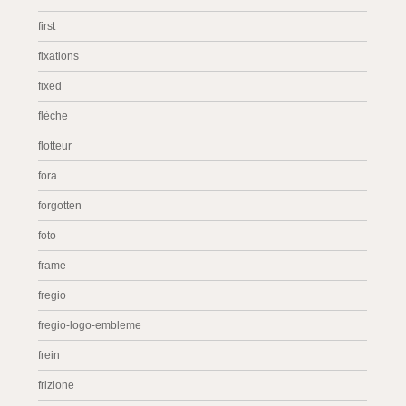
first
fixations
fixed
flèche
flotteur
fora
forgotten
foto
frame
fregio
fregio-logo-embleme
frein
frizione