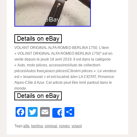
VOLANT ORIGINAL ALFA ROMEO BERLINA 1750. L’item
« VOLANT ORIGINAL ALFA ROMEO BERLINA 1750″ est en
vente depuis le jeudi 18 avril 2019. Il est dans la catégorie
« Auto, moto pièces, accessoires\Auto de collection\
pièces\Autos françaises\ pièces\Citroën\ pièces ». Le vendeur
est « lesamourail » et est localisé à/en LA CIOTAT, Provence-
Alpes-Côte d Azur. Cet article peut être livré partout dans le
monde.
Facebook
Twitter
Email
Partager
Share
Tags:
alfa
,
berlina
,
original
,
romeo
,
volant