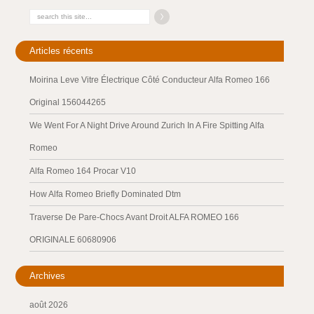
Articles récents
Moirina Leve Vitre Électrique Côté Conducteur Alfa Romeo 166
Original 156044265
We Went For A Night Drive Around Zurich In A Fire Spitting Alfa
Romeo
Alfa Romeo 164 Procar V10
How Alfa Romeo Briefly Dominated Dtm
Traverse De Pare-Chocs Avant Droit ALFA ROMEO 166
ORIGINALE 60680906
Archives
août 2026