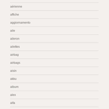
aérienne
affiche
aggiornamento
aile
aileron
ailettes
airbag
airbags
aisin
akku
album
alex
alfa