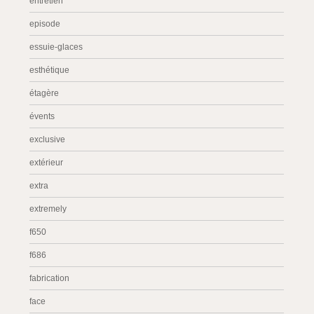
entretien
episode
essuie-glaces
esthétique
étagère
évents
exclusive
extérieur
extra
extremely
f650
f686
fabrication
face