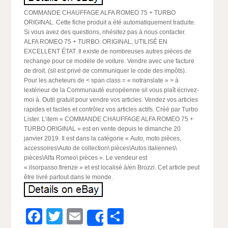
COMMANDE CHAUFFAGE ALFA ROMEO 75 + TURBO
ORIGINAL. Cette fiche produit a été automatiquement traduite.
Si vous avez des questions, nhésitez pas à nous contacter.
ALFA ROMEO 75 + TURBO. ORIGINAL, UTILISÉ EN
EXCELLENT ÉTAT. Il existe de nombreuses autres pièces de
rechange pour ce modèle de voiture. Vendre avec une facture
de droit. (sil est privé de communiquer le code des impôts).
Pour les acheteurs de < span class = « notranslate » > à
lextérieur de la Communauté européenne sil vous plaît écrivez-
moi à. Outil gratuit pour vendre vos articles. Vendez vos articles
rapides et faciles et contrôlez vos articles actifs. Créé par Turbo
Lister. L’item « COMMANDE CHAUFFAGE ALFA ROMEO 75 +
TURBO ORIGINAL » est en vente depuis le dimanche 20
janvier 2019. Il est dans la catégorie « Auto, moto pièces,
accessoires\Auto de collection\ pièces\Autos italiennes\
pièces\Alfa Romeo\ pièces ». Le vendeur est
« ilsorpasso.firenze » et est localisé à/en Brozzi. Cet article peut
être livré partout dans le monde.
Facebook
Twitter
Email
Partager
Share