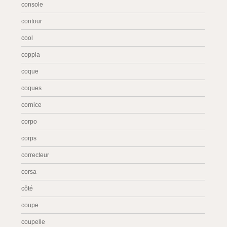
console
contour
cool
coppia
coque
coques
cornice
corpo
corps
correcteur
corsa
côté
coupe
coupelle