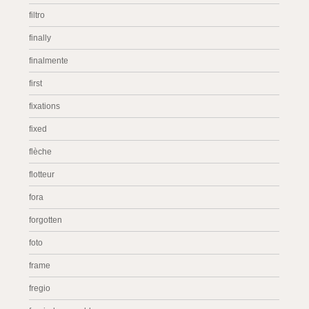
filtro
finally
finalmente
first
fixations
fixed
flèche
flotteur
fora
forgotten
foto
frame
fregio