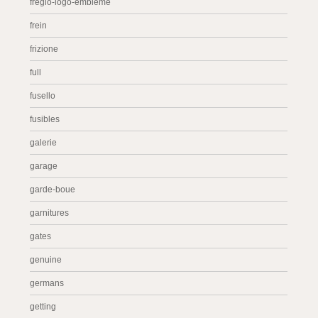
fregio-logo-embleme
frein
frizione
full
fusello
fusibles
galerie
garage
garde-boue
garnitures
gates
genuine
germans
getting