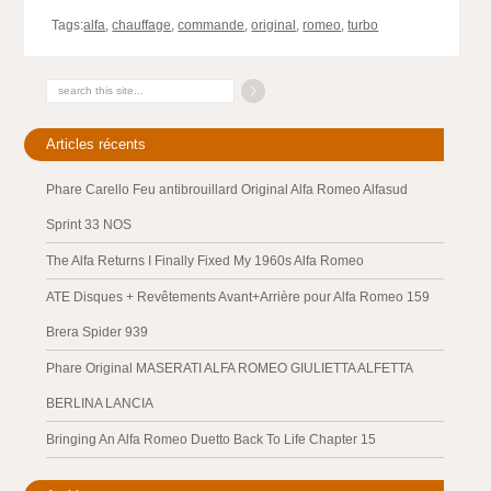
Tags:
alfa
,
chauffage
,
commande
,
original
,
romeo
,
turbo
Articles récents
Phare Carello Feu antibrouillard Original Alfa Romeo Alfasud
Sprint 33 NOS
The Alfa Returns I Finally Fixed My 1960s Alfa Romeo
ATE Disques + Revêtements Avant+Arrière pour Alfa Romeo 159
Brera Spider 939
Phare Original MASERATI ALFA ROMEO GIULIETTA ALFETTA
BERLINA LANCIA
Bringing An Alfa Romeo Duetto Back To Life Chapter 15