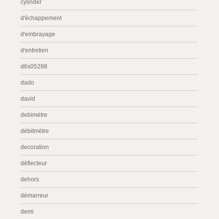
cylinder
d'échappement
d'embrayage
d'entretien
d6s05288
dado
david
debimétre
débitmètre
decoration
déflecteur
dehors
démarreur
demi