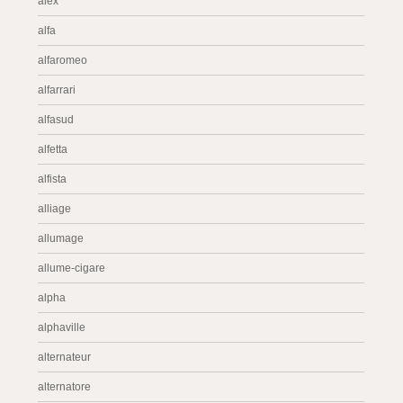
alex
alfa
alfaromeo
alfarrari
alfasud
alfetta
alfista
alliage
allumage
allume-cigare
alpha
alphaville
alternateur
alternatore