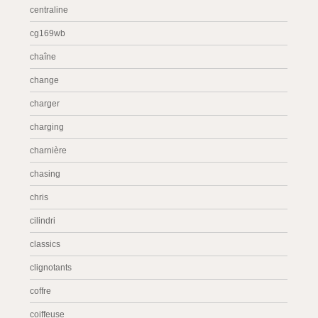
centraline
cg169wb
chaîne
change
charger
charging
charnière
chasing
chris
cilindri
classics
clignotants
coffre
coiffeuse