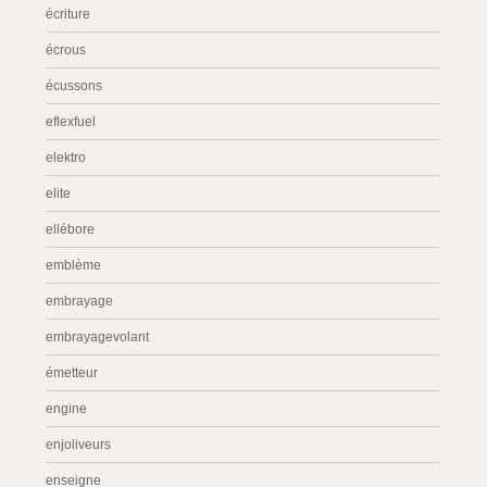
écriture
écrous
écussons
eflexfuel
elektro
elite
ellébore
emblème
embrayage
embrayagevolant
émetteur
engine
enjoliveurs
enseigne