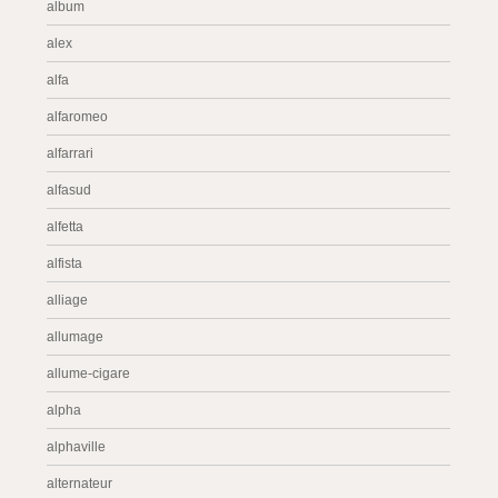
album
alex
alfa
alfaromeo
alfarrari
alfasud
alfetta
alfista
alliage
allumage
allume-cigare
alpha
alphaville
alternateur