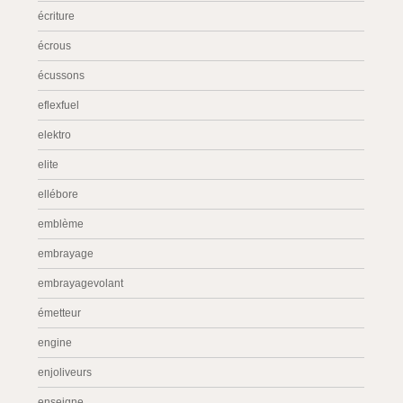
écriture
écrous
écussons
eflexfuel
elektro
elite
ellébore
emblème
embrayage
embrayagevolant
émetteur
engine
enjoliveurs
enseigne