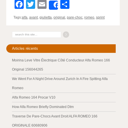
Facebook
Twitter
Email
Partager
Share
Tags:
alfa
,
avant
,
giulietta
,
original
,
pare-choc
,
romeo
,
sprint
Articles récents
Moirina Leve Vitre Électrique Côté Conducteur Alfa Romeo 166
Original 156044265
We Went For A Night Drive Around Zurich In A Fire Spitting Alfa
Romeo
Alfa Romeo 164 Procar V10
How Alfa Romeo Briefly Dominated Dtm
Traverse De Pare-Chocs Avant Droit ALFA ROMEO 166
ORIGINALE 60680906