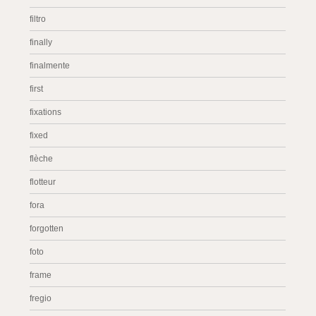
filtro
finally
finalmente
first
fixations
fixed
flèche
flotteur
fora
forgotten
foto
frame
fregio