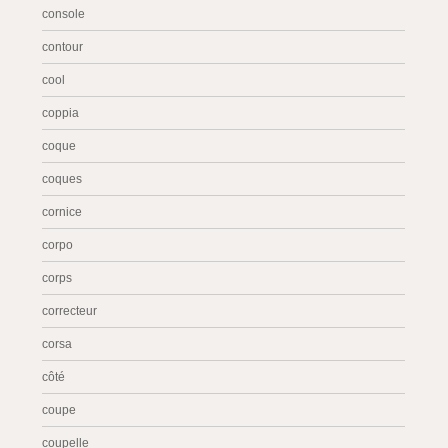
console
contour
cool
coppia
coque
coques
cornice
corpo
corps
correcteur
corsa
côté
coupe
coupelle