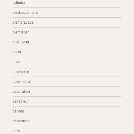
cylinder
d'échappement
d'embrayage
d'entretien
d6s05288
dado
david
debimétre
débitmètre
decoration
déflecteur
dehors
démarreur
demi