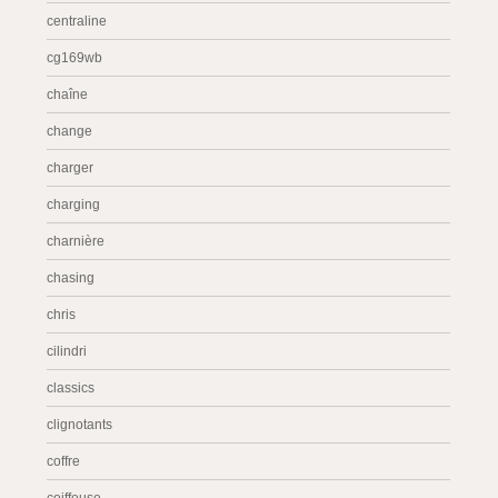
centraline
cg169wb
chaîne
change
charger
charging
charnière
chasing
chris
cilindri
classics
clignotants
coffre