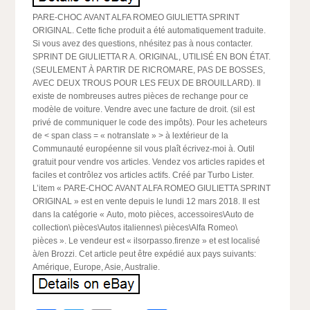
PARE-CHOC AVANT ALFA ROMEO GIULIETTA SPRINT
ORIGINAL. Cette fiche produit a été automatiquement traduite.
Si vous avez des questions, nhésitez pas à nous contacter.
SPRINT DE GIULIETTA R A. ORIGINAL, UTILISÉ EN BON ÉTAT.
(SEULEMENT À PARTIR DE RICROMARE, PAS DE BOSSES,
AVEC DEUX TROUS POUR LES FEUX DE BROUILLARD). Il
existe de nombreuses autres pièces de rechange pour ce
modèle de voiture. Vendre avec une facture de droit. (sil est
privé de communiquer le code des impôts). Pour les acheteurs
de < span class = « notranslate » > à lextérieur de la
Communauté européenne sil vous plaît écrivez-moi à. Outil
gratuit pour vendre vos articles. Vendez vos articles rapides et
faciles et contrôlez vos articles actifs. Créé par Turbo Lister.
L’item « PARE-CHOC AVANT ALFA ROMEO GIULIETTA SPRINT
ORIGINAL » est en vente depuis le lundi 12 mars 2018. Il est
dans la catégorie « Auto, moto pièces, accessoires\Auto de
collection\ pièces\Autos italiennes\ pièces\Alfa Romeo\
pièces ». Le vendeur est « ilsorpasso.firenze » et est localisé
à/en Brozzi. Cet article peut être expédié aux pays suivants:
Amérique, Europe, Asie, Australie.