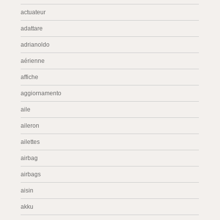
actuateur
adattare
adrianoldo
aérienne
affiche
aggiornamento
aile
aileron
ailettes
airbag
airbags
aisin
akku