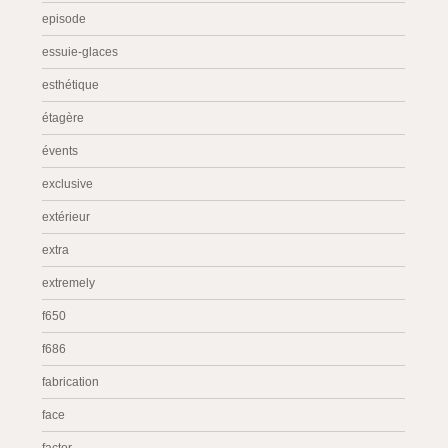
episode
essuie-glaces
esthétique
étagère
évents
exclusive
extérieur
extra
extremely
f650
f686
fabrication
face