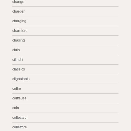
change
charger
charging
charnière
chasing
chris
cilindri
classics
clignotants
coffre
coiffeuse
coin
collecteur
collettore