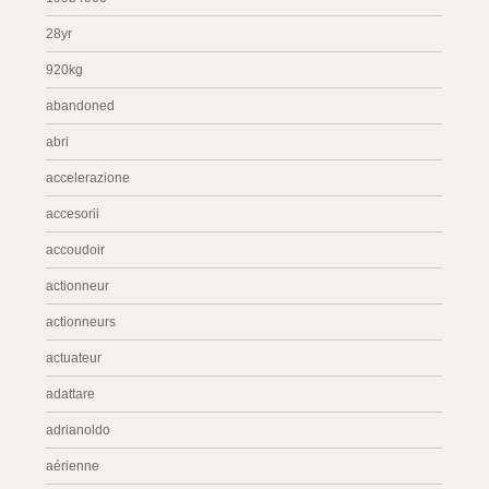
28yr
920kg
abandoned
abri
accelerazione
accesorii
accoudoir
actionneur
actionneurs
actuateur
adattare
adrianoldo
aérienne