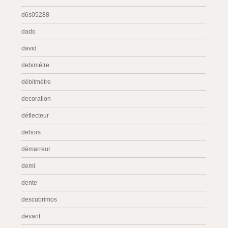
d6s05288
dado
david
debimétre
débitmètre
decoration
déflecteur
dehors
démarreur
demi
dente
descubrimos
devant