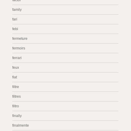
factor
family
fari
febi
fermeture
fermoirs
ferrari
feux
fiat
filtre
filtres
filtro
finally
finalmente