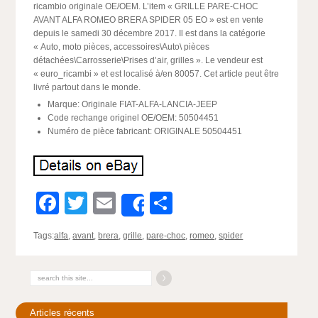
ricambio originale OE/OEM. L’item « GRILLE PARE-CHOC
AVANT ALFA ROMEO BRERA SPIDER 05 EO » est en vente
depuis le samedi 30 décembre 2017. Il est dans la catégorie
« Auto, moto pièces, accessoires\Auto\ pièces
détachées\Carrosserie\Prises d’air, grilles ». Le vendeur est
« euro_ricambi » et est localisé à/en 80057. Cet article peut être
livré partout dans le monde.
Marque: Originale FIAT-ALFA-LANCIA-JEEP
Code rechange originel OE/OEM: 50504451
Numéro de pièce fabricant: ORIGINALE 50504451
Facebook
Twitter
Email
Partager
Share
Tags:
alfa
,
avant
,
brera
,
grille
,
pare-choc
,
romeo
,
spider
Articles récents