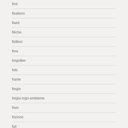
first
fixations
fixed
flèche
flotteur
fora
forgotten
foto
frame
fregio
fregio-logo-embleme
frein
frizione
full