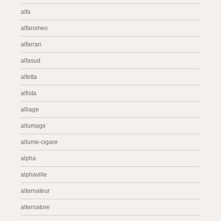
alfa
alfaromeo
alfarrari
alfasud
alfetta
alfista
alliage
allumage
allume-cigare
alpha
alphaville
alternateur
alternatore