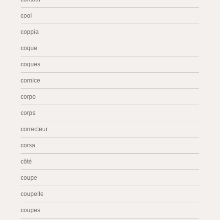
cool
coppia
coque
coques
cornice
corpo
corps
correcteur
corsa
côté
coupe
coupelle
coupes