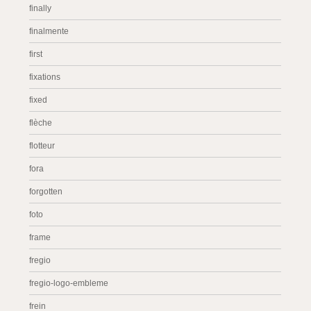
finally
finalmente
first
fixations
fixed
flèche
flotteur
fora
forgotten
foto
frame
fregio
fregio-logo-embleme
frein