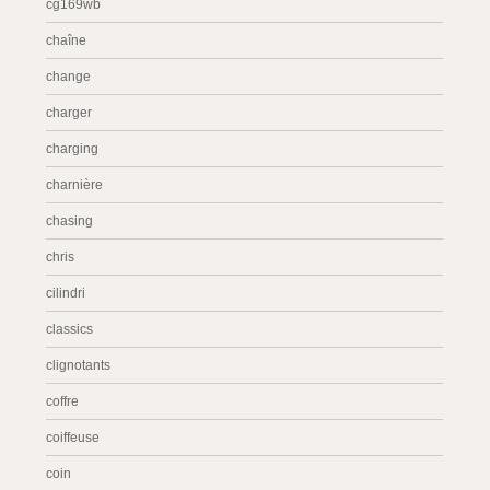
cg169wb
chaîne
change
charger
charging
charnière
chasing
chris
cilindri
classics
clignotants
coffre
coiffeuse
coin