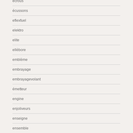
écrous
écussons
eflexfuel
elektro
elite
ellébore
emblème
embrayage
embrayagevolant
émetteur
engine
enjoliveurs
enseigne
ensemble