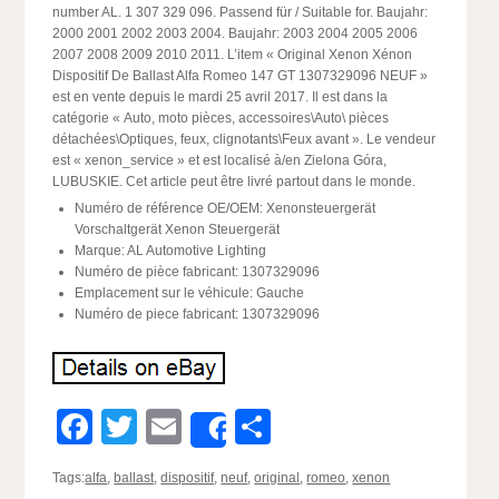
number AL. 1 307 329 096. Passend für / Suitable for. Baujahr:
2000 2001 2002 2003 2004. Baujahr: 2003 2004 2005 2006
2007 2008 2009 2010 2011. L’item « Original Xenon Xénon
Dispositif De Ballast Alfa Romeo 147 GT 1307329096 NEUF »
est en vente depuis le mardi 25 avril 2017. Il est dans la
catégorie « Auto, moto pièces, accessoires\Auto\ pièces
détachées\Optiques, feux, clignotants\Feux avant ». Le vendeur
est « xenon_service » et est localisé à/en Zielona Góra,
LUBUSKIE. Cet article peut être livré partout dans le monde.
Numéro de référence OE/OEM: Xenonsteuergerät
Vorschaltgerät Xenon Steuergerät
Marque: AL Automotive Lighting
Numéro de pièce fabricant: 1307329096
Emplacement sur le véhicule: Gauche
Numéro de piece fabricant: 1307329096
Facebook
Twitter
Email
Partager
Share
Tags:
alfa
,
ballast
,
dispositif
,
neuf
,
original
,
romeo
,
xenon