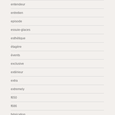
entendeur
entretien
episode
essuie-glaces
esthétique
étagère
évents
exclusive
extérieur
extra
extremely
f650
f686
fabrication