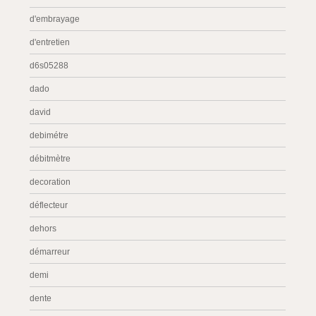
d'embrayage
d'entretien
d6s05288
dado
david
debimétre
débitmètre
decoration
déflecteur
dehors
démarreur
demi
dente