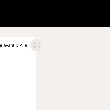
déc 16
e avant D’Aile
2018