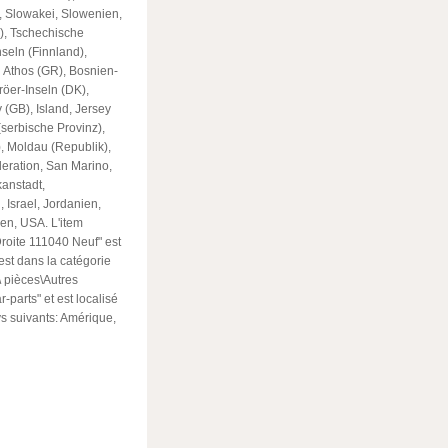
, Slowakei, Slowenien,
a), Tschechische
seln (Finnland),
 Athos (GR), Bosnien-
röer-Inseln (DK),
 (GB), Island, Jersey
(serbische Provinz),
), Moldau (Republik),
eration, San Marino,
kanstadt,
 Israel, Jordanien,
en, USA. L'item
Droite 111040 Neuf" est
est dans la catégorie
\ pièces\Autres
-parts" et est localisé
ys suivants: Amérique,
ger