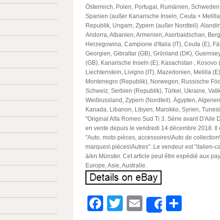
Österreich, Polen, Portugal, Rumänien, Schweden
Spanien (außer Kanarische Inseln, Ceuta + Melill
Republik, Ungarn, Zypern (außer Nordteil). Alandin
Andorra, Albanien, Armenien, Aserbaidschan, Berg
Herzegowina, Campione d'Italia (IT), Ceuta (E), Fä
Georgien, Gibraltar (GB), Grönland (DK), Guernsey
(GB), Kanarische Inseln (E), Kasachstan , Kosovo 
Liechtenstein, Livigno (IT), Mazedonien, Melilla (E
Montenegro (Republik), Norwegen, Russische Föd
Schweiz, Serbien (Republik), Türkei, Ukraine, Vati
Weißrussland, Zypern (Nordteil). Ägypten, Algerien,
Kanada, Libanon, Libyen, Marokko, Syrien, Tunesi
"Original Alfa Romeo Sud Ti 3. Série avant D'Aile 
en vente depuis le vendredi 14 décembre 2018. Il 
"Auto, moto pièces, accessoires\Auto de collection
marques\ pièces\Autres". Le vendeur est "italien-car
à/en Münster. Cet article peut être expédié aux pa
Europe, Asie, Australie.
Facebook
Twitter
Email
Parta
Share