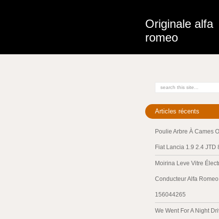
Originale alfa
romeo
Articles récents
Poulie Arbre À Cames O
Fiat Lancia 1.9 2.4 JTD
Moirina Leve Vitre Élec
Conducteur Alfa Romeo 
156044265
We Went For A Night Dri