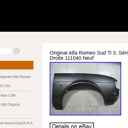
Original Alfa Romeo Sud Ti 3. Séri
Droite 111040 Neuf
riginale Alfa Romeo
 8V 16V
trique Côté
166 Original
ve Around Zurich In A