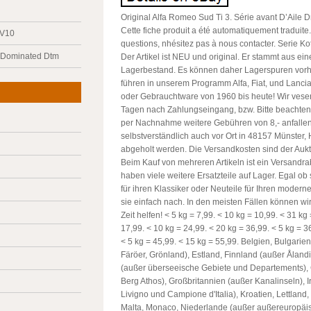
Original Alfa Romeo Sud Ti 3. Série avant D’Aile D
Cette fiche produit a été automatiquement traduite
 V10
questions, nhésitez pas à nous contacter. Serie Kot
y Dominated Dtm
Der Artikel ist NEU und original. Er stammt aus ei
Lagerbestand. Es können daher Lagerspuren vorh
führen in unserem Programm Alfa, Fiat, und Lancia
oder Gebrauchtware von 1960 bis heute! Wir vese
Tagen nach Zahlungseingang, bzw. Bitte beachten
per Nachnahme weitere Gebühren von 8,- anfalle
selbstverständlich auch vor Ort in 48157 Münster
abgeholt werden. Die Versandkosten sind der Auk
Beim Kauf von mehreren Artikeln ist ein Versandra
haben viele weitere Ersatzteile auf Lager. Egal ob 
für ihren Klassiker oder Neuteile für Ihren modern
sie einfach nach. In den meisten Fällen können wir
Zeit helfen! < 5 kg = 7,99. < 10 kg = 10,99. < 31 kg
17,99. < 10 kg = 24,99. < 20 kg = 36,99. < 5 kg = 3
< 5 kg = 45,99. < 15 kg = 55,99. Belgien, Bulgari
Färöer, Grönland), Estland, Finnland (außer Ålandi
(außer überseeische Gebiete und Departements),
Berg Athos), Großbritannien (außer Kanalinseln), Ir
Livigno und Campione d'Italia), Kroatien, Lettland
Malta, Monaco, Niederlande (außer außereuropäis