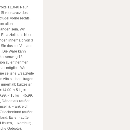
roite 111040 Neuf.
. Si vous avez des
flügel vorne rechts.
nem alten
anden sein. Wir
 Ersatzteile als Neu-
nden innerhalb von 3
 Sie das bei Versand
n. Die Ware kann
, Hessenweg 18
tion zu entnehmen.
batt möglich. Wir
sie seltene Ersatzteile
en Alfa suchen, fragen
 innerhalb kürzester
 = 14,00. < 5 kg =
6,99. < 15 kg = 45,99.
en, Dänemark (außer
nseln), Frankreich
 Griechenland (außer
land, Italien (außer
, Litauen, Luxemburg,
che Gebiete),