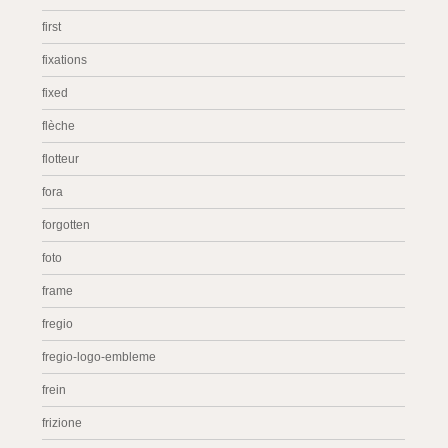
first
fixations
fixed
flèche
flotteur
fora
forgotten
foto
frame
fregio
fregio-logo-embleme
frein
frizione