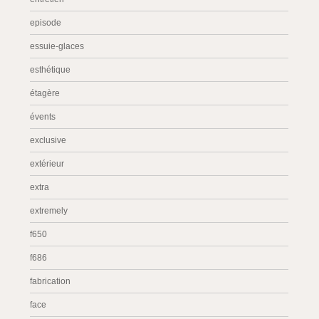
episode
essuie-glaces
esthétique
étagère
évents
exclusive
extérieur
extra
extremely
f650
f686
fabrication
face