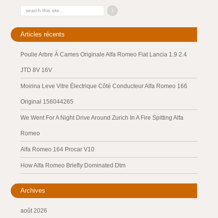
Articles récents
Poulie Arbre À Cames Originale Alfa Romeo Fiat Lancia 1.9 2.4
JTD 8V 16V
Moirina Leve Vitre Électrique Côté Conducteur Alfa Romeo 166
Original 156044265
We Went For A Night Drive Around Zurich In A Fire Spitting Alfa
Romeo
Alfa Romeo 164 Procar V10
How Alfa Romeo Briefly Dominated Dtm
Archives
août 2026