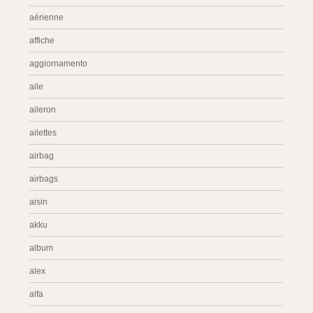
aérienne
affiche
aggiornamento
aile
aileron
ailettes
airbag
airbags
aisin
akku
album
alex
alfa