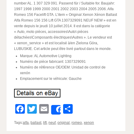
number AL. 1 307 329 091. Passend für / Suitable for. Baujahr:
1997 1998 1999 2000 2001 2002 2003 2004 2005 2006. Alfa
Romeo 156 Facelift GTA. L’item « Original Xenon Xénon Ballast
Alfa Romeo 156 156 Lift GTA 1307329091 NEUF NEW » est en
vente depuis le jeudi 10 juillet 2014. Il est dans la catégorie
« Auto, moto pièces, accessoires\Auto\ pièces
détachées\Composants électriques\Autres ». Le vendeur est
« xenon_service » et est localisé à/en Zielona Góra,
LUBUSKIE. Cet article peut être livré partout dans le monde.
Marque: AL Automotive Lighting
Numéro de pièce fabricant: 1307329091
Numéro de référence OE/OEM: Unidad de control de
xenón
Emplacement sur le véhicule: Gauche
Facebook
Twitter
Email
Partager
Share
Tags:
alfa
,
ballast
,
lift
,
neuf
,
original
,
romeo
,
xenon