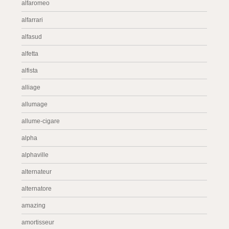
alfaromeo
alfarrari
alfasud
alfetta
alfista
alliage
allumage
allume-cigare
alpha
alphaville
alternateur
alternatore
amazing
amortisseur