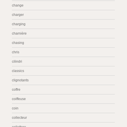
change
charger
charging
charnière
chasing
chris
cilindri
classics
clignotants
coffre
coiffeuse
coin
collecteur