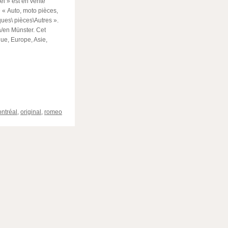
 » est en vente
ie « Auto, moto pièces,
ues\ pièces\Autres ».
 à/en Münster. Cet
que, Europe, Asie,
ger
ntréal
,
original
,
romeo