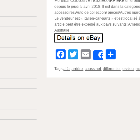
Montréal COUSSINET ESSIEU ARRIÈRE différentiel
depuis le jeudi 5 avril 2018. Il est dans la catégor
accessoires\Auto de collection\ pièces\Autres marq
Le vendeur est « italien-car-parts » et est localisé
article peut être expédié aux pays suivants: Améri
Australie.
Facebook
Twitter
Email
Parta
Share
Tags:
alfa
,
arrière
,
coussinet
,
différentiel
,
essieu
,
mo