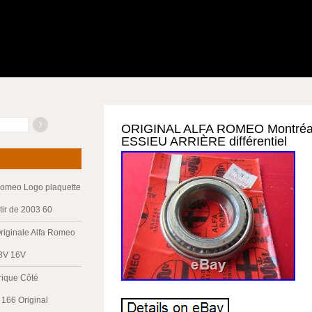
ORIGINAL ALFA ROMEO Montré
ESSIEU ARRIÈRE différentiel
Romeo Logo plaquette
tir de 2003 60
riginale Alfa Romeo
 8V 16V
trique Côté
166 Original