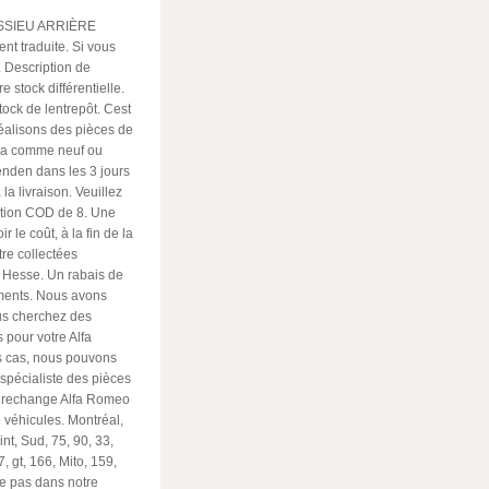
SSIEU ARRIÈRE
ent traduite. Si vous
. Description de
e stock différentielle.
stock de lentrepôt. Cest
éalisons des pièces de
cia comme neuf ou
nden dans les 3 jours
a livraison. Veuillez
dition COD de
8. Une
 le coût, à la fin de la
re collectées
e Hesse. Un rabais de
éments. Nous avons
us cherchez des
 pour votre Alfa
es cas, nous pouvons
spécialiste des pièces
e rechange Alfa Romeo
 véhicules. Montréal,
int, Sud, 75, 90, 33,
, gt, 166, Mito, 159,
te pas dans notre