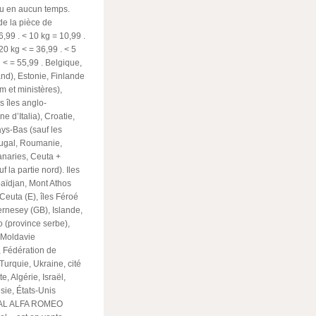
nu en aucun temps.
de la pièce de
 6,99
. < 10 kg = 10,99
.
 20 kg < = 36,99
. < 5
g < = 55,99
. Belgique,
nd), Estonie, Finlande
m et ministères),
s îles anglo-
e d’Italia), Croatie,
ys-Bas (sauf les
rtugal, Roumanie,
anaries, Ceuta +
 la partie nord). Iles
baïdjan, Mont Athos
Ceuta (E), îles Féroé
ernesey (GB), Islande,
o (province serbe),
, Moldavie
 Fédération de
Turquie, Ukraine, cité
, Algérie, Israël,
sie, États-Unis
INAL ALFA ROMEO