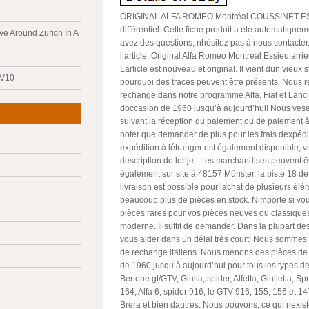
ORIGINAL ALFA ROMEO Montréal COUSSINET E
différentiel. Cette fiche produit a été automatiquem
ve Around Zurich In A
avez des questions, nhésitez pas à nous contacter
l’article. Original Alfa Romeo Montreal Essieu arrièr
Larticle est nouveau et original. Il vient dun vieux 
 V10
pourquoi des traces peuvent être présents. Nous r
rechange dans notre programme Alfa, Fiat et Lan
doccasion de 1960 jusqu’à aujourd’hui! Nous vese
suivant la réception du paiement ou de paiement à l
noter que demander de plus pour les frais dexpé
expédition à létranger est également disponible, voir
description de lobjet. Les marchandises peuvent êt
également sur site à 48157 Münster, la piste 18 d
livraison est possible pour lachat de plusieurs él
beaucoup plus de pièces en stock. Nimporte si vo
pièces rares pour vos pièces neuves ou classiques
moderne. Il suffit de demander. Dans la plupart d
vous aider dans un délai très court! Nous sommes 
de rechange italiens. Nous menons des pièces d
de 1960 jusqu’à aujourd’hui pour tous les types de
Bertone gt/GTV, Giulia, spider, Alfetta, Giulietta, Spr
164, Alfa 6, spider 916, le GTV 916, 155, 156 et 147
Brera et bien dautres. Nous pouvons, ce qui nexis