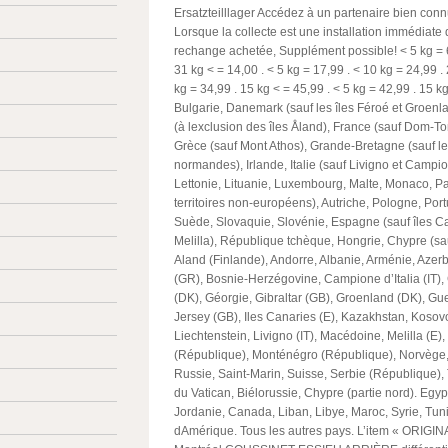
Ersatzteilllager Accédez à un partenaire bien con
Lorsque la collecte est une installation immédiate 
rechange achetée, Supplément possible! < 5 kg =
31 kg < = 14,00
. < 5 kg = 17,99
. < 10 kg = 24,99
.
kg = 34,99
. 15 kg < = 45,99
. < 5 kg = 42,99
. 15 k
Bulgarie, Danemark (sauf les îles Féroé et Groenla
(à lexclusion des îles Åland), France (sauf Dom-To
Grèce (sauf Mont Athos), Grande-Bretagne (sauf le
normandes), Irlande, Italie (sauf Livigno et Campion
Lettonie, Lituanie, Luxembourg, Malte, Monaco, Pa
territoires non-européens), Autriche, Pologne, Po
Suède, Slovaquie, Slovénie, Espagne (sauf îles C
Melilla), République tchèque, Hongrie, Chypre (sauf
Aland (Finlande), Andorre, Albanie, Arménie, Azer
(GR), Bosnie-Herzégovine, Campione d’Italia (IT), 
(DK), Géorgie, Gibraltar (GB), Groenland (DK), Gu
Jersey (GB), Iles Canaries (E), Kazakhstan, Kosov
Liechtenstein, Livigno (IT), Macédoine, Melilla (E)
(République), Monténégro (République), Norvège,
Russie, Saint-Marin, Suisse, Serbie (République), 
du Vatican, Biélorussie, Chypre (partie nord). Egypte
Jordanie, Canada, Liban, Libye, Maroc, Syrie, Tuni
dAmérique. Tous les autres pays. L’item « ORIG