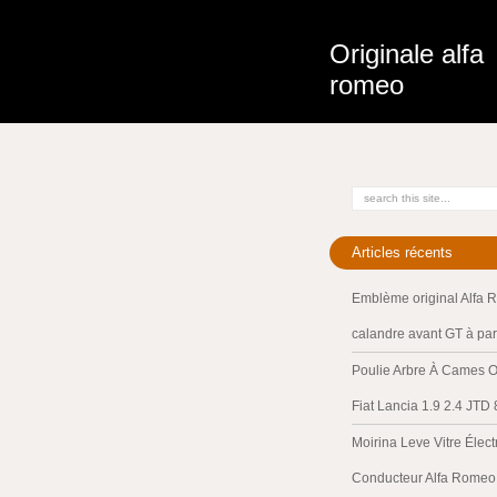
Originale alfa
romeo
Articles récents
Emblème original Alfa 
calandre avant GT à par
Poulie Arbre À Cames O
Fiat Lancia 1.9 2.4 JTD
Moirina Leve Vitre Élec
Conducteur Alfa Romeo 