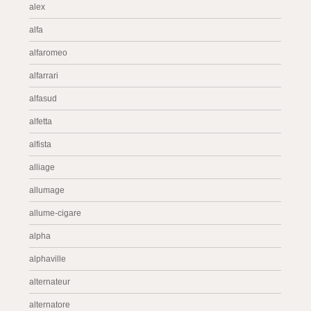
alex
alfa
alfaromeo
alfarrari
alfasud
alfetta
alfista
alliage
allumage
allume-cigare
alpha
alphaville
alternateur
alternatore