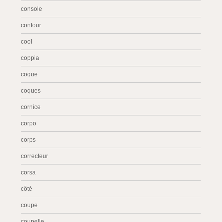
console
contour
cool
coppia
coque
coques
cornice
corpo
corps
correcteur
corsa
côté
coupe
coupelle