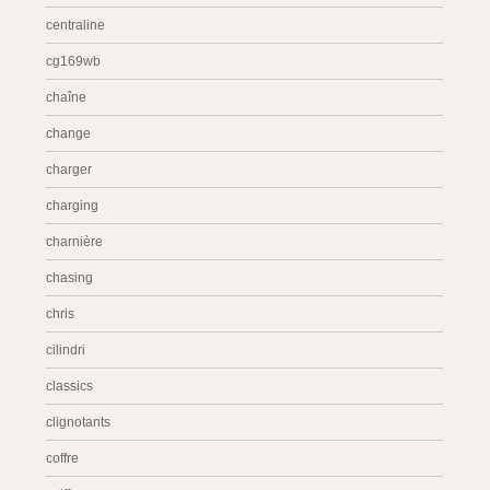
centraline
cg169wb
chaîne
change
charger
charging
charnière
chasing
chris
cilindri
classics
clignotants
coffre