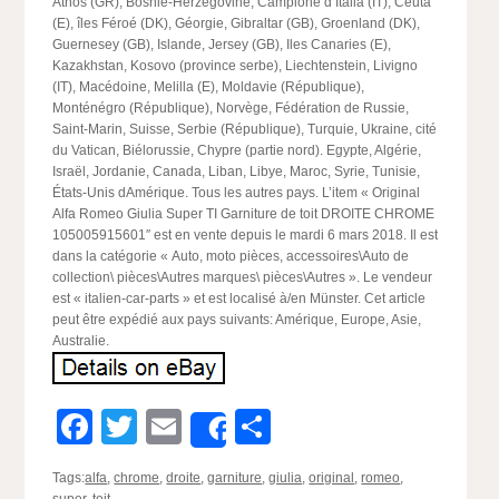
Athos (GR), Bosnie-Herzégovine, Campione d’Italia (IT), Ceuta
(E), îles Féroé (DK), Géorgie, Gibraltar (GB), Groenland (DK),
Guernesey (GB), Islande, Jersey (GB), Iles Canaries (E),
Kazakhstan, Kosovo (province serbe), Liechtenstein, Livigno
(IT), Macédoine, Melilla (E), Moldavie (République),
Monténégro (République), Norvège, Fédération de Russie,
Saint-Marin, Suisse, Serbie (République), Turquie, Ukraine, cité
du Vatican, Biélorussie, Chypre (partie nord). Egypte, Algérie,
Israël, Jordanie, Canada, Liban, Libye, Maroc, Syrie, Tunisie,
États-Unis dAmérique. Tous les autres pays. L’item « Original
Alfa Romeo Giulia Super TI Garniture de toit DROITE CHROME
105005915601″ est en vente depuis le mardi 6 mars 2018. Il est
dans la catégorie « Auto, moto pièces, accessoires\Auto de
collection\ pièces\Autres marques\ pièces\Autres ». Le vendeur
est « italien-car-parts » et est localisé à/en Münster. Cet article
peut être expédié aux pays suivants: Amérique, Europe, Asie,
Australie.
Facebook
Twitter
Email
Partager
Share
Tags:
alfa
,
chrome
,
droite
,
garniture
,
giulia
,
original
,
romeo
,