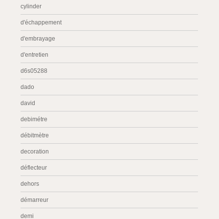
cylinder
d'échappement
d'embrayage
d'entretien
d6s05288
dado
david
debimétre
débitmètre
decoration
déflecteur
dehors
démarreur
demi