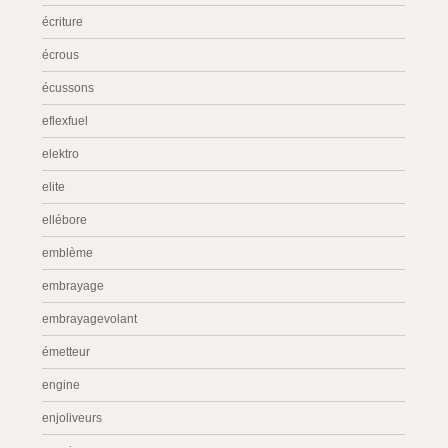
écriture
écrous
écussons
eflexfuel
elektro
elite
ellébore
emblème
embrayage
embrayagevolant
émetteur
engine
enjoliveurs