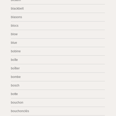
bilstein
blackbelt
blasons
blocs
blow
blue
bobine
boîte
boîtier
bombe
bosch
botte
bouchon
bouchonclés