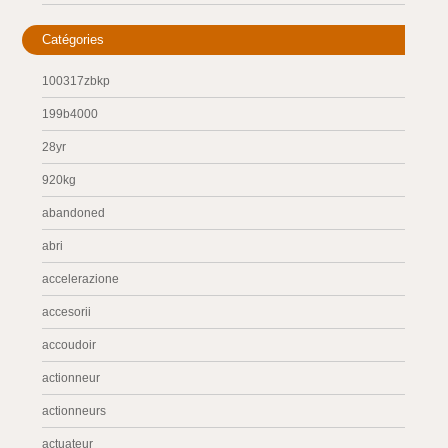
Catégories
100317zbkp
199b4000
28yr
920kg
abandoned
abri
accelerazione
accesorii
accoudoir
actionneur
actionneurs
actuateur