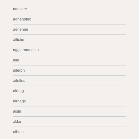
adattare
adrianoldo
aérienne
affiche
aggiornamento
aile
aileron
ailettes
airbag
airbags
aisin
akku
album