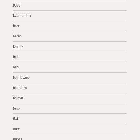
f686
fabrication
face
factor
family
fari
febi
fermeture
fermoirs
ferrari
feux
fiat
filtre
filtres