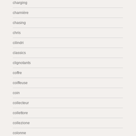
charging
charnière
chasing
chris
cilindri
classics
clignotants
coffre
coiffeuse
coin
collecteur
collettore
collezione
colonne