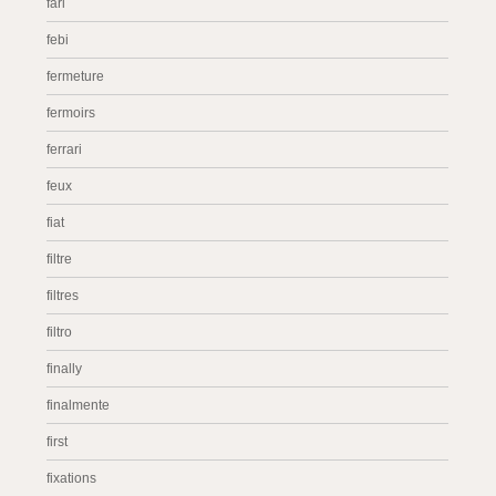
fari
febi
fermeture
fermoirs
ferrari
feux
fiat
filtre
filtres
filtro
finally
finalmente
first
fixations