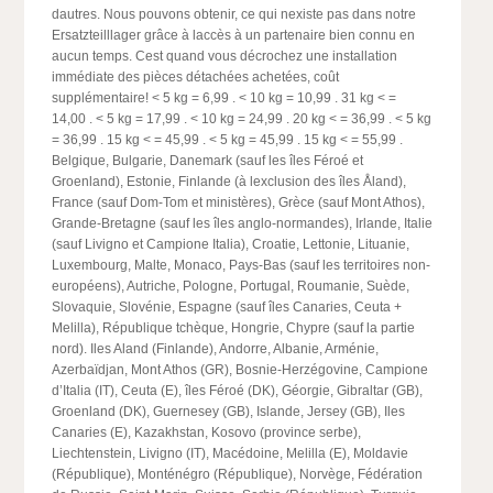
dautres. Nous pouvons obtenir, ce qui nexiste pas dans notre
Ersatzteilllager grâce à laccès à un partenaire bien connu en
aucun temps. Cest quand vous décrochez une installation
immédiate des pièces détachées achetées, coût
supplémentaire! < 5 kg = 6,99
. < 10 kg = 10,99
. 31 kg < =
14,00
. < 5 kg = 17,99
. < 10 kg = 24,99
. 20 kg < = 36,99
. < 5 kg
= 36,99
. 15 kg < = 45,99
. < 5 kg = 45,99
. 15 kg < = 55,99
.
Belgique, Bulgarie, Danemark (sauf les îles Féroé et
Groenland), Estonie, Finlande (à lexclusion des îles Åland),
France (sauf Dom-Tom et ministères), Grèce (sauf Mont Athos),
Grande-Bretagne (sauf les îles anglo-normandes), Irlande, Italie
(sauf Livigno et Campione Italia), Croatie, Lettonie, Lituanie,
Luxembourg, Malte, Monaco, Pays-Bas (sauf les territoires non-
européens), Autriche, Pologne, Portugal, Roumanie, Suède,
Slovaquie, Slovénie, Espagne (sauf îles Canaries, Ceuta +
Melilla), République tchèque, Hongrie, Chypre (sauf la partie
nord). Iles Aland (Finlande), Andorre, Albanie, Arménie,
Azerbaïdjan, Mont Athos (GR), Bosnie-Herzégovine, Campione
d’Italia (IT), Ceuta (E), îles Féroé (DK), Géorgie, Gibraltar (GB),
Groenland (DK), Guernesey (GB), Islande, Jersey (GB), Iles
Canaries (E), Kazakhstan, Kosovo (province serbe),
Liechtenstein, Livigno (IT), Macédoine, Melilla (E), Moldavie
(République), Monténégro (République), Norvège, Fédération