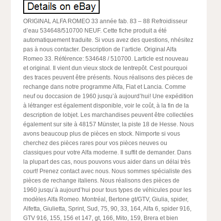
ORIGINAL ALFA ROMEO 33 année fab. 83 – 88 Refroidisseur
d’eau 534648/510700 NEUF. Cette fiche produit a été
automatiquement traduite. Si vous avez des questions, nhésitez
pas à nous contacter. Description de l’article. Original Alfa
Romeo 33. Référence: 534648 / 510700. Larticle est nouveau
et original. Il vient dun vieux stock de lentrepôt. Cest pourquoi
des traces peuvent être présents. Nous réalisons des pièces de
rechange dans notre programme Alfa, Fiat et Lancia. Comme
neuf ou doccasion de 1960 jusqu’à aujourd’hui! Une expédition
à létranger est également disponible, voir le coût, à la fin de la
description de lobjet. Les marchandises peuvent être collectées
également sur site à 48157 Münster, la piste 18 de Hesse. Nous
avons beaucoup plus de pièces en stock. Nimporte si vous
cherchez des pièces rares pour vos pièces neuves ou
classiques pour votre Alfa moderne. Il suffit de demander. Dans
la plupart des cas, nous pouvons vous aider dans un délai très
court! Prenez contact avec nous. Nous sommes spécialiste des
pièces de rechange italiens. Nous réalisons des pièces de
1960 jusqu’à aujourd’hui pour tous types de véhicules pour les
modèles Alfa Romeo. Montréal, Bertone gt/GTV, Giulia, spider,
Alfetta, Giulietta, Sprint, Sud, 75, 90, 33, 164, Alfa 6, spider 916,
GTV 916, 155, 156 et 147, gt, 166, Mito, 159, Brera et bien