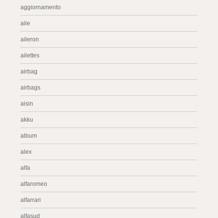
aggiornamento
aile
aileron
ailettes
airbag
airbags
aisin
akku
album
alex
alfa
alfaromeo
alfarrari
alfasud