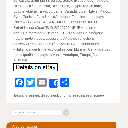
de Russie, Saint-Marin, Suisse, Serbie (République), Turquie,
Ukraine, cité du Vatican, Biélorussie, Chypre (partie nord).
Egypte, Algérie, Israël, Jordanie, Canada, Liban, Libye, Maroc,
Syrie, Tunisie, États-Unis dAmérique. Tous les autres pays.
L’item « ORIGINAL ALFA ROMEO 33 année fab. 83 88
Refroidisseur d’eau 534648/510700 NEUF » est en vente
depuis le mercredi 21 février 2018. Il est dans la catégorie
« Auto, moto pièces, accessoires\Auto de collection\
pièces\Autres marques\ pièces\Autres ». Le vendeur est
« italien-car-parts » et est localisé à/en Münster. Cet article peut
être expédié aux pays suivants: Amérique, Europe, Asie,
Australie.
Facebook
Twitter
Email
Partager
Share
Tags:
alfa
,
année
,
d'eau
,
neuf
,
original
,
refroidisseur
,
romeo
Articles récents