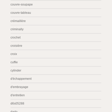
couvre-soupape
couvre-tableau
crémaillère
criminally
crochet
croisière
croix
cuffie
cylinder
d'échappement
d'embrayage
d'entretien
d6s05288
dado