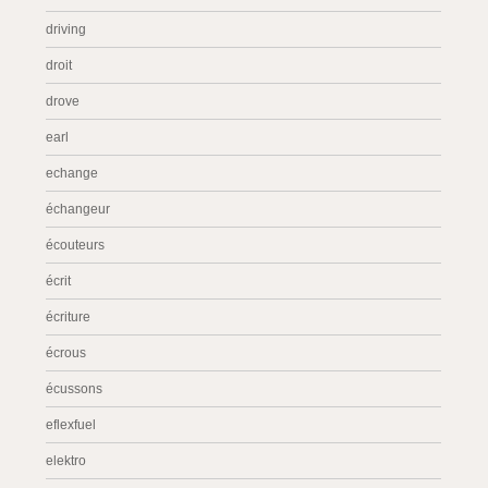
driving
droit
drove
earl
echange
échangeur
écouteurs
écrit
écriture
écrous
écussons
eflexfuel
elektro