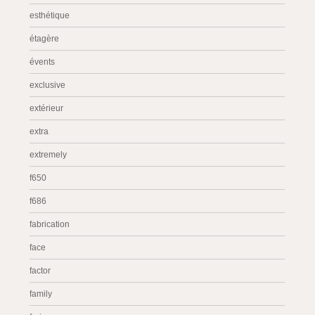
esthétique
étagère
évents
exclusive
extérieur
extra
extremely
f650
f686
fabrication
face
factor
family