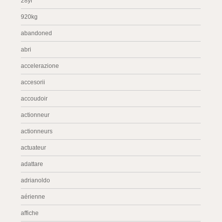
28yr
920kg
abandoned
abri
accelerazione
accesorii
accoudoir
actionneur
actionneurs
actuateur
adattare
adrianoldo
aérienne
affiche