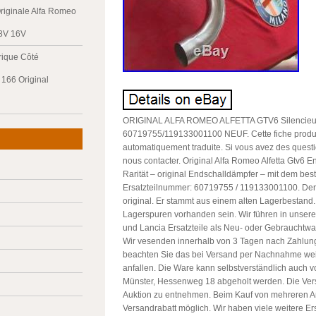
riginale Alfa Romeo
 8V 16V
trique Côté
166 Original
ORIGINAL ALFA ROMEO ALFETTA GTV6 Silencie
60719755/119133001100 NEUF. Cette fiche produi
automatiquement traduite. Si vous avez des questi
nous contacter. Original Alfa Romeo Alfetta Gtv6 
Rarität – original Endschalldämpfer – mit dem be
Ersatzteilnummer: 60719755 / 119133001100. Der 
original. Er stammt aus einem alten Lagerbestand
Lagerspuren vorhanden sein. Wir führen in unsere
und Lancia Ersatzteile als Neu- oder Gebrauchtwa
Wir vesenden innerhalb von 3 Tagen nach Zahlung
beachten Sie das bei Versand per Nachnahme wei
anfallen. Die Ware kann selbstverständlich auch v
Münster, Hessenweg 18 abgeholt werden. Die Ver
Auktion zu entnehmen. Beim Kauf von mehreren Arti
Versandrabatt möglich. Wir haben viele weitere Ers