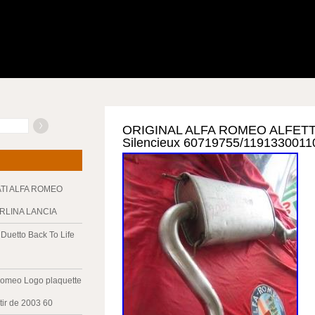
ORIGINAL ALFA ROMEO ALFET
Silencieux 60719755/119133001
ATI ALFA ROMEO
ERLINA LANCIA
Duetto Back To Life
Romeo Logo plaquette
tir de 2003 60