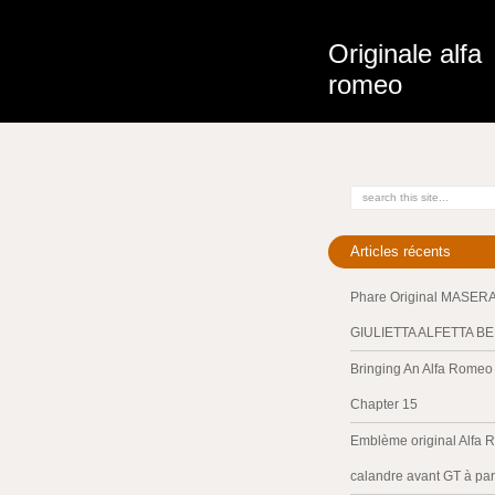
Originale alfa
romeo
Articles récents
Phare Original MASER
GIULIETTA ALFETTA B
Bringing An Alfa Romeo 
Chapter 15
Emblème original Alfa 
calandre avant GT à par