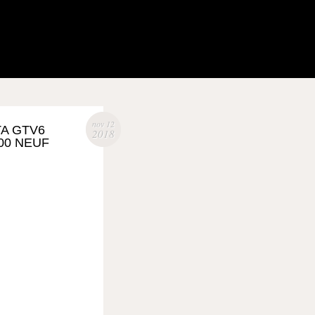
nov 12
TA GTV6
2018
100 NEUF