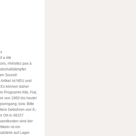
ux
t a été
ons, nhésitez pas à
Endschalldämpfer.
sten Sound!
Artikel ist NEU und
. Es können daher
m Programm Alfa, Fiat,
re von 1960 bis heute!
seingang, bzw. Bitte
tere Gebühren von 8,-
or Ort in 48157
sandkosten sind der
keln ist ein
atzteile auf Lager.