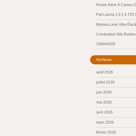
Poulie Arbre À Cames O
Fiat Lancia 1.9 2.4 JTD
Moirina Leve Vitre Élec
Conducteur Alfa Romeo 
156044265
Archives
août 2026
juillet 2026
juin 2026
mai 2026
avril 2026
mars 2026
février 2026