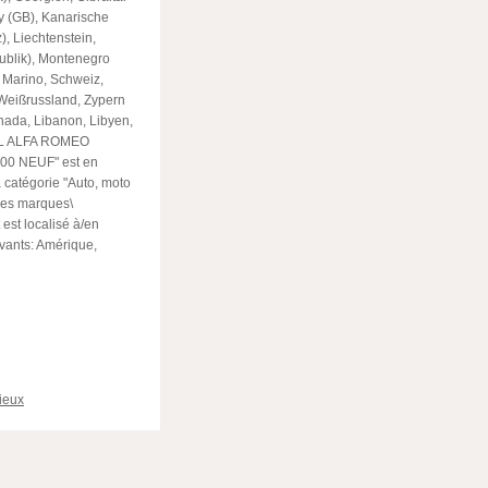
y (GB), Kanarische
), Liechtenstein,
publik), Montenegro
 Marino, Schweiz,
 Weißrussland, Zypern
anada, Libanon, Libyen,
NAL ALFA ROMEO
00 NEUF" est en
a catégorie "Auto, moto
tres marques\
 est localisé à/en
ivants: Amérique,
ger
ieux