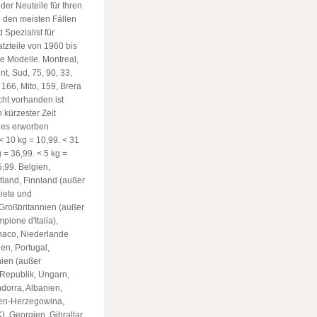
oder Neuteile für Ihren
n den meisten Fällen
 Spezialist für
atzteile von 1960 bis
ie Modelle. Montreal,
int, Sud, 75, 90, 33,
 166, Mito, 159, Brera
cht vorhanden ist
 kürzester Zeit
 des erworben
 < 10 kg = 10,99. < 31
g = 36,99. < 5 kg =
5,99. Belgien,
tland, Finnland (außer
iete und
Großbritannien (außer
pione d'Italia),
onaco, Niederlande
en, Portugal,
ien (außer
 Republik, Ungarn,
ndorra, Albanien,
ien-Herzegowina,
K), Georgien, Gibraltar