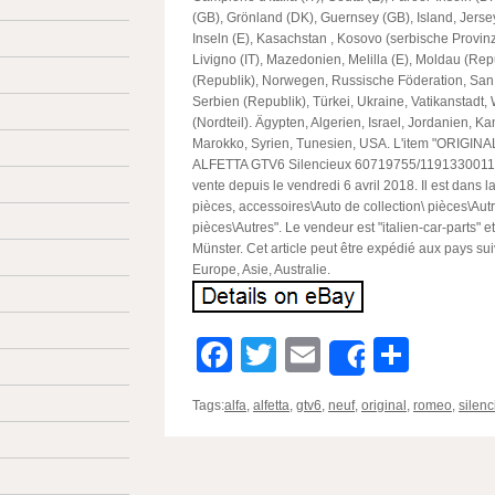
(GB), Grönland (DK), Guernsey (GB), Island, Jerse
Inseln (E), Kasachstan , Kosovo (serbische Provinz
Livigno (IT), Mazedonien, Melilla (E), Moldau (Re
(Republik), Norwegen, Russische Föderation, San
Serbien (Republik), Türkei, Ukraine, Vatikanstadt,
(Nordteil). Ägypten, Algerien, Israel, Jordanien, K
Marokko, Syrien, Tunesien, USA. L'item "ORIGI
ALFETTA GTV6 Silencieux 60719755/1191330011
vente depuis le vendredi 6 avril 2018. Il est dans l
pièces, accessoires\Auto de collection\ pièces\Au
pièces\Autres". Le vendeur est "italien-car-parts" et
Münster. Cet article peut être expédié aux pays su
Europe, Asie, Australie.
Facebook
Twitter
Email
Parta
Share
Tags:
alfa
,
alfetta
,
gtv6
,
neuf
,
original
,
romeo
,
silenc