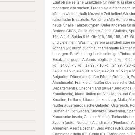
Egal ob sie seltene Ersatzteile für ihren Klassiker 
modernen Alfa suchen. Fragen sie einfach nach. I
können wir innerhalb kürzester Zeit helfen! Wir sind
italienische Ersatzteile. Wir führen Alfa Romeo Ers
heute für alle Fahrzeugtypen. Unter anderem für d
Bertone Gt/Gtv, Giulia, Spider, Alfetta, Giulietta, Spr
164, Alfa 6, Spider 916, Gtv 916, 156, 155, 147, Gt,
und viele mehr. Was in unserem Ersatzteilllager ni
können wir, durch Zugriff auf namenhafte Partner in
besorgen. Bei Abholung ist ein sofortiger Einbau,
Ersatzteils, gegen Aufpreis möglich! < 5 kg = 6,99.
kg = 14,00. < 5 kg = 17,99. < 10 kg = 24,99. < 20 k
34,99. < 15 kg = 45,99. < 5 kg = 42,99. < 15 kg = 5
Bulgarien, Dänemark (außer Färöer, Grönland), Es
Ålandinseln), Frankreich (außer überseeische Geb
Departements), Griechenland (außer Berg Athos), 
Kanalinseln), Irland, Italien (außer Livigno und Cam
Kroatien, Lettland, Litauen, Luxemburg, Malta, M
(außer außereuropäische Gebiete), Österreich, Pol
Rumänien, Schweden, Slowakei, Slowenien, Span
Kanarische Inseln, Ceuta + Melilla), Tschechische
Zypern (außer Nordteil). Alandinseln (Finnland), A
Armenien, Aserbaidschan, Berg Athos (GR), Bosn
Campione d'Italia (IT), Ceuta (E), Färöer-Inseln (D